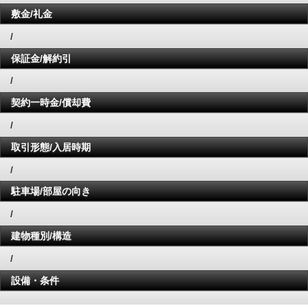
敷金/礼金
/
保証金/解約引
/
契約一時金/償却費
/
取引形態/入居時期
/
駐車場/部屋の向き
/
建物種別/構造
/
設備・条件