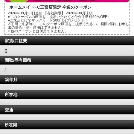
ホームメイトFC三宮店限定 今週のクーポン
2026年08月08日更新 【有効期限】 2026年08月末頃
●このクーポンの画面をご提示いただくと仲介手数料50％OFF！
●ご来店だけでマックカード500円分プレゼント！
※初回ご来店時に、このクーポン画面をご提示ください。初回以降にお申し
出の場合、割引適用はできません。
※他のクーポンとは併用できません。
家賃/共益費
()
間取/専有面積
/
築年月
所在地
交通
所在階