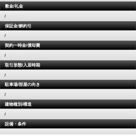
敷金/礼金
/
保証金/解約引
/
契約一時金/償却費
/
取引形態/入居時期
/
駐車場/部屋の向き
/
建物種別/構造
/
設備・条件