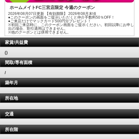
ホームメイトFC三宮店限定 今週のクーポン
2026年08月07日更新 【有効期限】 2026年08月末頃
●このクーポンの画面をご提示いただくと仲介手数料50％OFF！
●ご来店だけでマックカード500円分プレゼント！
※初回ご来店時に、このクーポン画面をご提示ください。初回以降にお申し
出の場合、割引適用はできません。
※他のクーポンとは併用できません。
家賃/共益費
()
間取/専有面積
/
築年月
所在地
交通
所在階