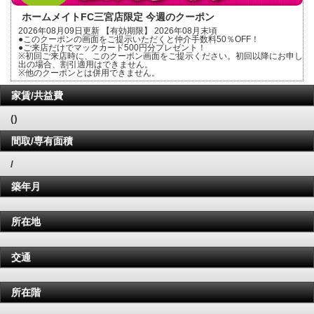
ホームメイトFC三宮店限定 今週のクーポン
2026年08月09日更新 【有効期限】 2026年08月末頃
●このクーポンの画面をご提示いただくと仲介手数料50％OFF！
●ご来店だけでマックカード500円分プレゼント！
※初回ご来店時に、このクーポン画面をご提示ください。初回以降にお申し
出の場合、割引適用はできません。
※他のクーポンとは併用できません。
家賃/共益費
()
間取/専有面積
/
築年月
所在地
交通
所在階