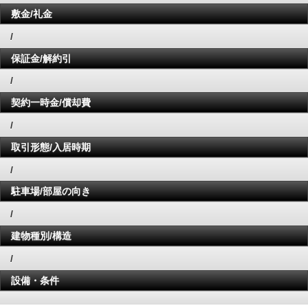
敷金/礼金
/
保証金/解約引
/
契約一時金/償却費
/
取引形態/入居時期
/
駐車場/部屋の向き
/
建物種別/構造
/
設備・条件