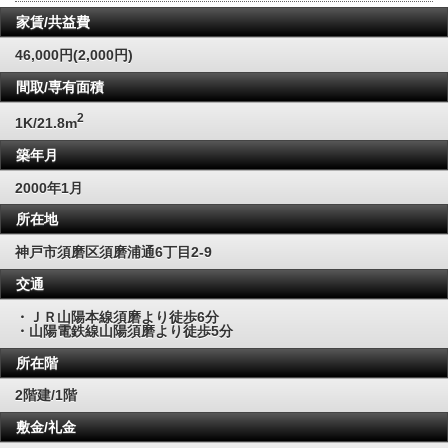
家賃/共益費
46,000円(2,000円)
間取/専有面積
2
1K/21.8m
築年月
2000年1月
所在地
神戸市須磨区須磨浦通6丁目2-9
交通
・ＪＲ山陽本線須磨より徒歩6分
・山陽電鉄線山陽須磨より徒歩5分
所在階
2階建/1階
敷金/礼金