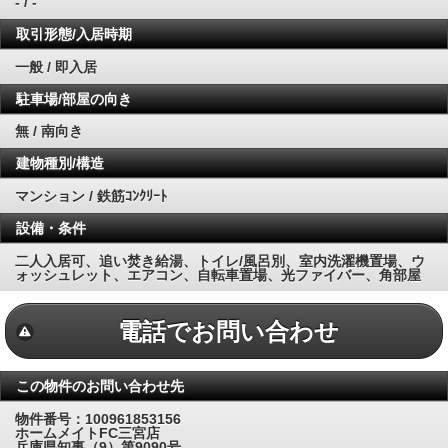
- / -
取引形態/入居時期
一般 / 即入居
駐車場/部屋の向き
無 / 南向き
建物種別/構造
マンション / 鉄筋ｺﾝｸﾘｰﾄ
設備・条件
二人入居可、追い焚き給湯、トイレ/風呂別、室内洗濯機置場、ウ
ォッシュレット、エアコン、自転車置場、光ファイバー、角部屋
電話でお問い合わせ
この物件のお問い合わせ先
物件番号：100961853156
ホームメイトFC三宮店
兵庫県知事（9）第9090号