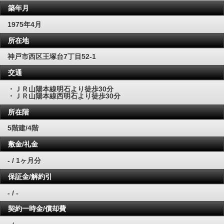
築年月
1975年4月
所在地
神戸市西区王塚台7丁目52-1
交通
・ＪＲ山陽本線明石より徒歩30分
・ＪＲ山陽本線西明石より徒歩30分
所在階
5階建/4階
敷金/礼金
- / 1ヶ月分
保証金/解約引
- / -
契約一時金/償却費