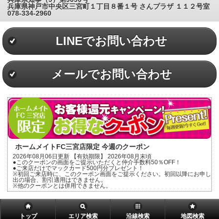
兵庫県神戸市中央区三宮町１丁目８番１号 さんプラザ １１２号室
078-334-2960
LINEでお問い合わせ
メールでお問い合わせ
ホームメイトFC三宮店限定 今週のクーポン
2026年08月06日更新 【有効期限】 2026年08月末頃
●このクーポンの画面をご提示いただくと仲介手数料50％OFF！
●ご来店だけでマックカード500円分プレゼント！
※初回ご来店時に、このクーポン画面をご提示ください。初回以降にお申し
出の場合、割引適用はできません。
※他のクーポンとは併用できません。
トップ
エリア検索
沿線検索
地図検索