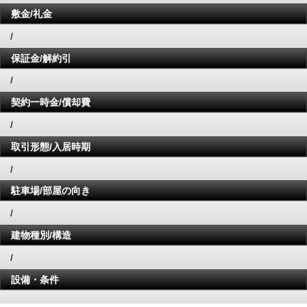
敷金/礼金
/
保証金/解約引
/
契約一時金/償却費
/
取引形態/入居時期
/
駐車場/部屋の向き
/
建物種別/構造
/
設備・条件