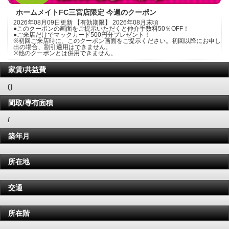
ホームメイトFC三宮店限定 今週のクーポン
2026年08月09日更新 【有効期限】 2026年08月末頃
●このクーポンの画面をご提示いただくと仲介手数料50％OFF！
●ご来店だけでマックカード500円分プレゼント！
※初回ご来店時に、このクーポン画面をご提示ください。初回以降にお申し
出の場合、割引適用はできません。
※他のクーポンとは併用できません。
家賃/共益費
()
間取/専有面積
/
築年月
所在地
交通
所在階