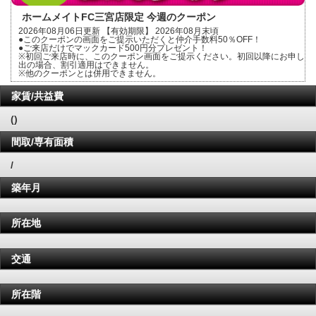
ホームメイトFC三宮店限定 今週のクーポン
2026年08月06日更新 【有効期限】 2026年08月末頃
●このクーポンの画面をご提示いただくと仲介手数料50％OFF！
●ご来店だけでマックカード500円分プレゼント！
※初回ご来店時に、このクーポン画面をご提示ください。初回以降にお申し
出の場合、割引適用はできません。
※他のクーポンとは併用できません。
家賃/共益費
()
間取/専有面積
/
築年月
所在地
交通
所在階