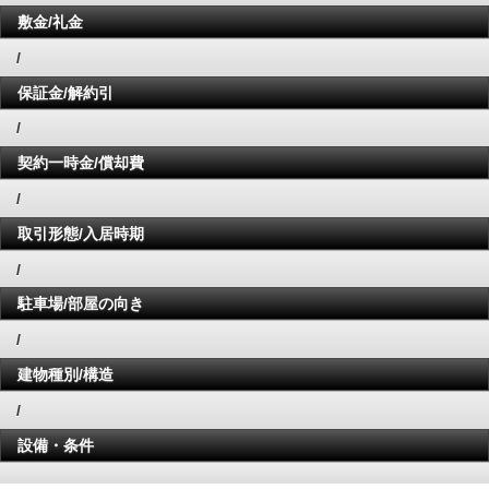
敷金/礼金
/
保証金/解約引
/
契約一時金/償却費
/
取引形態/入居時期
/
駐車場/部屋の向き
/
建物種別/構造
/
設備・条件