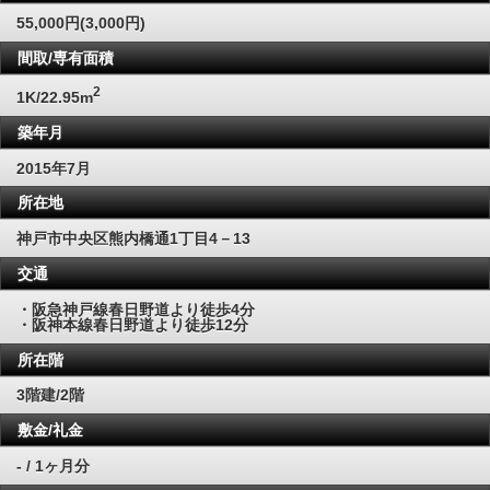
55,000円(3,000円)
間取/専有面積
2
1K/22.95m
築年月
2015年7月
所在地
神戸市中央区熊内橋通1丁目4－13
交通
・阪急神戸線春日野道より徒歩4分
・阪神本線春日野道より徒歩12分
所在階
3階建/2階
敷金/礼金
- / 1ヶ月分