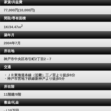
家賃/共益費
77,000円(10,000円)
間取/専有面積
2
1K/34.47m
築年月
2004年7月
所在地
神戸市中央区布引町2丁目2－7
交通
・ＪＲ東海道本線（近畿）三ノ宮より徒歩9分
・神戸市営地下鉄線新神戸より徒歩5分
所在階
11階建/9階
敷金/礼金
- / 10万円