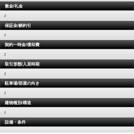
敷金/礼金
/
保証金/解約引
/
契約一時金/償却費
/
取引形態/入居時期
/
駐車場/部屋の向き
/
建物種別/構造
/
設備・条件