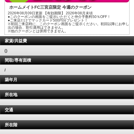
ホームメイトFC三宮店限定 今週のクーポン
2026年08月09日更新 【有効期限】 2026年08月末頃
●このクーポンの画面をご提示いただくと仲介手数料50％OFF！
●ご来店だけでマックカード500円分プレゼント！
※初回ご来店時に、このクーポン画面をご提示ください。初回以降にお申し
出の場合、割引適用はできません。
※他のクーポンとは併用できません。
家賃/共益費
()
間取/専有面積
/
築年月
所在地
交通
所在階