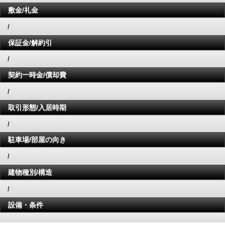
敷金/礼金
/
保証金/解約引
/
契約一時金/償却費
/
取引形態/入居時期
/
駐車場/部屋の向き
/
建物種別/構造
/
設備・条件