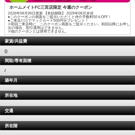
ホームメイトFC三宮店限定 今週のクーポン
2026年08月06日更新 【有効期限】 2026年08月末頃
●このクーポンの画面をご提示いただくと仲介手数料50％OFF！
●ご来店だけでマックカード500円分プレゼント！
※初回ご来店時に、このクーポン画面をご提示ください。初回以降にお申し
出の場合、割引適用はできません。
※他のクーポンとは併用できません。
家賃/共益費
()
間取/専有面積
/
築年月
所在地
交通
所在階