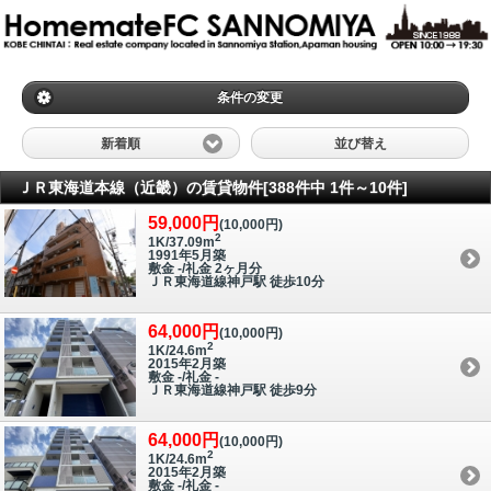
条件の変更
新着順
並び替え
ＪＲ東海道本線（近畿）の賃貸物件[388件中 1件～10件]
59,000円
(10,000円)
2
1K/37.09m
1991年5月築
敷金 -/礼金 2ヶ月分
ＪＲ東海道線神戸駅 徒歩10分
64,000円
(10,000円)
2
1K/24.6m
2015年2月築
敷金 -/礼金 -
ＪＲ東海道線神戸駅 徒歩9分
64,000円
(10,000円)
2
1K/24.6m
2015年2月築
敷金 -/礼金 -