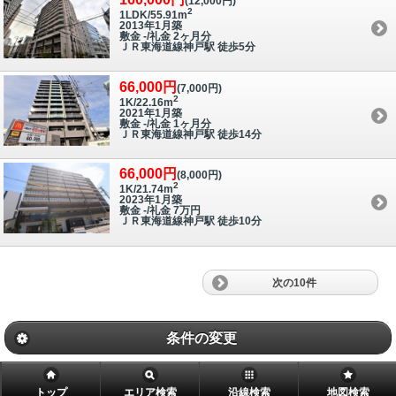
(12,000円)
2
1LDK/55.91m
2013年1月築
敷金 -/礼金 2ヶ月分
ＪＲ東海道線神戸駅 徒歩5分
66,000円
(7,000円)
2
1K/22.16m
2021年1月築
敷金 -/礼金 1ヶ月分
ＪＲ東海道線神戸駅 徒歩14分
66,000円
(8,000円)
2
1K/21.74m
2023年1月築
敷金 -/礼金 7万円
ＪＲ東海道線神戸駅 徒歩10分
次の10件
条件の変更
トップ
エリア検索
沿線検索
地図検索