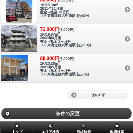
(5,000円)
2
1K/25.3m
2011年11月築
敷金 -/礼金 10万円
ＪＲ東海道線六甲道駅 徒歩2分
72,000円
(8,000円)
2
1K/19.87m
2008年4月築
敷金 -/礼金 1ヶ月分
ＪＲ東海道線六甲道駅 徒歩19分
88,000円
(6,000円)
2
1K/20.28m
2005年5月築
敷金 -/礼金 1ヶ月分
ＪＲ東海道線六甲道駅 徒歩9分
次の10件
条件の変更
トップ
エリア検索
沿線検索
地図検索