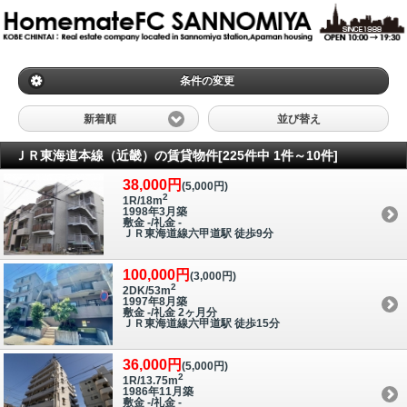
条件の変更
新着順
並び替え
ＪＲ東海道本線（近畿）の賃貸物件[225件中 1件～10件]
38,000円
(5,000円)
2
1R/18m
1998年3月築
敷金 -/礼金 -
ＪＲ東海道線六甲道駅 徒歩9分
100,000円
(3,000円)
2
2DK/53m
1997年8月築
敷金 -/礼金 2ヶ月分
ＪＲ東海道線六甲道駅 徒歩15分
36,000円
(5,000円)
2
1R/13.75m
1986年11月築
敷金 -/礼金 -