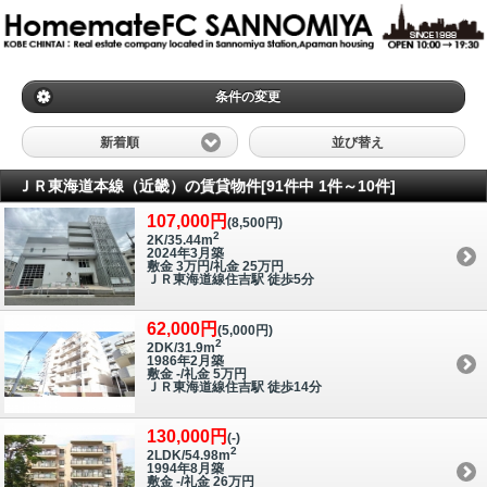
条件の変更
新着順
並び替え
ＪＲ東海道本線（近畿）の賃貸物件[91件中 1件～10件]
107,000円
(8,500円)
2
2K/35.44m
2024年3月築
敷金 3万円/礼金 25万円
ＪＲ東海道線住吉駅 徒歩5分
62,000円
(5,000円)
2
2DK/31.9m
1986年2月築
敷金 -/礼金 5万円
ＪＲ東海道線住吉駅 徒歩14分
130,000円
(-)
2
2LDK/54.98m
1994年8月築
敷金 -/礼金 26万円