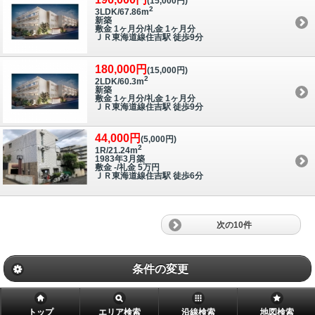
(15,000円)
2
3LDK/67.86m
新築
敷金 1ヶ月分/礼金 1ヶ月分
ＪＲ東海道線住吉駅 徒歩9分
180,000円
(15,000円)
2
2LDK/60.3m
新築
敷金 1ヶ月分/礼金 1ヶ月分
ＪＲ東海道線住吉駅 徒歩9分
44,000円
(5,000円)
2
1R/21.24m
1983年3月築
敷金 -/礼金 5万円
ＪＲ東海道線住吉駅 徒歩6分
次の10件
条件の変更
トップ
エリア検索
沿線検索
地図検索