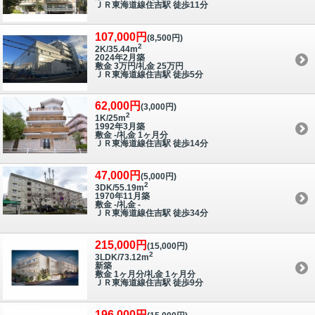
ＪＲ東海道線住吉駅 徒歩11分
107,000円
(8,500円)
2
2K/35.44m
2024年2月築
敷金 3万円/礼金 25万円
ＪＲ東海道線住吉駅 徒歩5分
62,000円
(3,000円)
2
1K/25m
1992年3月築
敷金 -/礼金 1ヶ月分
ＪＲ東海道線住吉駅 徒歩14分
47,000円
(5,000円)
2
3DK/55.19m
1970年11月築
敷金 -/礼金 -
ＪＲ東海道線住吉駅 徒歩34分
215,000円
(15,000円)
2
3LDK/73.12m
新築
敷金 1ヶ月分/礼金 1ヶ月分
ＪＲ東海道線住吉駅 徒歩9分
196,000円