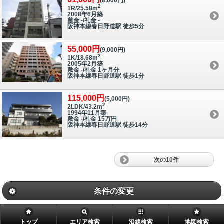
(8,000円)
2
1R/25.58m
2008年6月築
敷金 -/礼金 -
阪神本線春日野道駅 徒歩5分
55,000円
(9,000円)
2
1K/18.68m
2005年2月築
敷金 -/礼金 1ヶ月分
阪神本線春日野道駅 徒歩1分
115,000円
(5,000円)
2
2LDK/43.2m
1994年11月築
敷金 -/礼金 15万円
阪神本線春日野道駅 徒歩14分
次の10件
条件の変更
トップ
エリア検索
沿線検索
地図検索