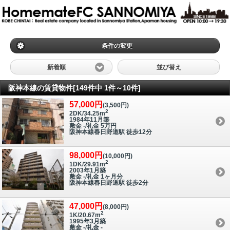
条件の変更
新着順
並び替え
阪神本線の賃貸物件[149件中 1件～10件]
57,000円
(3,500円)
2
2DK/34.25m
1984年11月築
敷金 -/礼金 5万円
阪神本線春日野道駅 徒歩12分
98,000円
(10,000円)
2
1DK/29.91m
2003年1月築
敷金 -/礼金 1ヶ月分
阪神本線春日野道駅 徒歩2分
47,000円
(8,000円)
2
1K/20.67m
1995年3月築
敷金 -/礼金 -