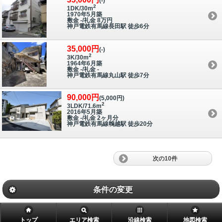
(-)
2
1DK/30m
1970年5月築
敷金 -/礼金 8万円
神戸電鉄有馬線長田駅 徒歩6分
35,000円
(-)
2
3K/30m
1964年6月築
敷金 -/礼金 -
神戸電鉄有馬線丸山駅 徒歩7分
90,000円
(5,000円)
2
3LDK/71.6m
2016年5月築
敷金 -/礼金 2ヶ月分
神戸電鉄有馬線鵯越駅 徒歩20分
次の10件
条件の変更
トップ
エリア検索
沿線検索
地図検索