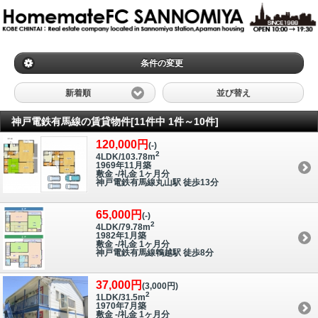
条件の変更
新着順
並び替え
神戸電鉄有馬線の賃貸物件[11件中 1件～10件]
120,000円
(-)
2
4LDK/103.78m
1969年11月築
敷金 -/礼金 1ヶ月分
神戸電鉄有馬線丸山駅 徒歩13分
65,000円
(-)
2
4LDK/79.78m
1982年1月築
敷金 -/礼金 1ヶ月分
神戸電鉄有馬線鵯越駅 徒歩8分
37,000円
(3,000円)
2
1LDK/31.5m
1970年7月築
敷金 -/礼金 1ヶ月分