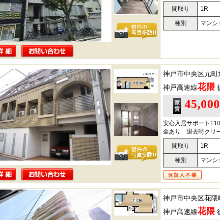
間取り
1R
種別
マンシ
神戸市中央区元町
花隈
神戸高速線
45,00
安心入居サポート11
金あり 退去時クリー
間取り
1R
種別
マンシ
神戸市中央区花隈
花隈
神戸高速線