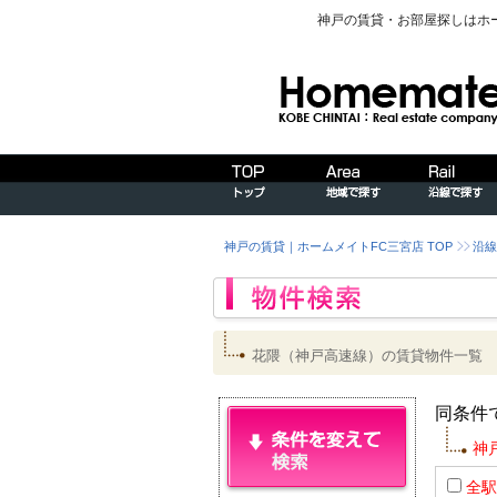
神戸の賃貸・お部屋探しはホ
神戸の賃貸｜ホームメイトFC三宮店 TOP
沿線
花隈（神戸高速線）の賃貸物件一覧
同条件
神
全駅