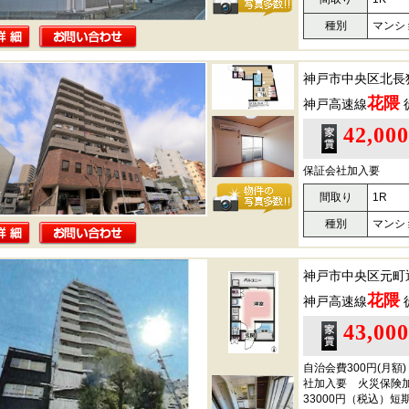
種別
マンシ
神戸市中央区北長
花隈
神戸高速線
42,00
保証会社加入要
間取り
1R
種別
マンシ
神戸市中央区元町
花隈
神戸高速線
43,00
自治会費300円(月額
社加入要 火災保険
33000円（税込）