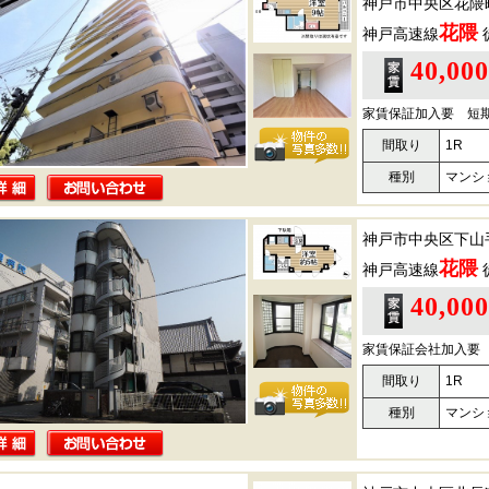
神戸市中央区花隈
花隈
神戸高速線
40,00
家賃保証加入要 短
間取り
1R
種別
マンシ
神戸市中央区下山
花隈
神戸高速線
40,00
家賃保証会社加入要 
間取り
1R
種別
マンシ