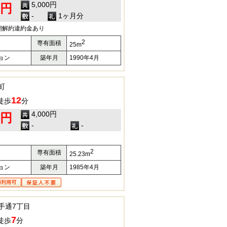
5,000円
0円
-
1ヶ月分
期解約違約金あり
2
専有面積
25m
ョン
築年月
1990年4月
町
12
徒歩
分
4,000円
0円
-
-
2
専有面積
25.23m
ョン
築年月
1985年4月
手通7丁目
7
徒歩
分