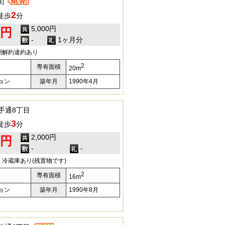
町
2
徒歩
分
5,000円
0円
-
1ヶ月分
期解約違約あり
2
専有面積
20m
ョン
築年月
1990年4月
手通8丁目
3
徒歩
分
2,000円
0円
-
-
冷蔵庫あり(残置物です)
2
専有面積
16m
ョン
築年月
1990年8月