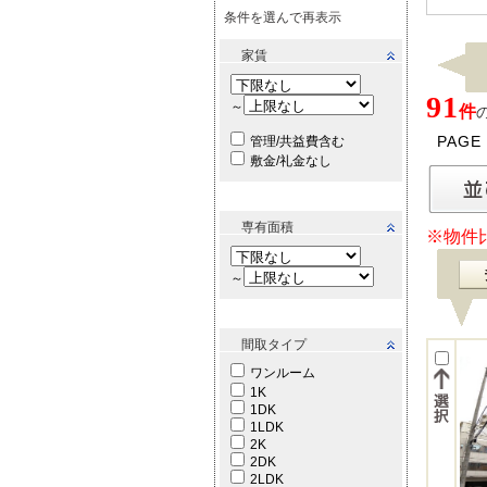
条件を選んで再表示
家賃
91
～
件
PAGE
管理/共益費含む
敷金/礼金なし
専有面積
※物件
～
間取タイプ
ワンルーム
1K
1DK
1LDK
2K
2DK
2LDK