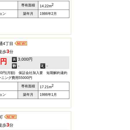
2
専有面積
14.22m
ョン
築年月
1986年2月
通4丁目
3
徒歩
分
3,000円
0円
-
-
00円(月額) 保証会社加入要 短期解約違約
ニング費用55000円
2
専有面積
17.21m
ョン
築年月
1986年1月
町
3
徒歩
分