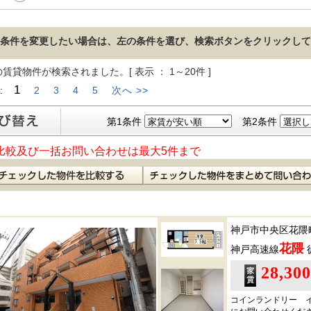
条件を変更したい場合は、左の条件を選び、検索ボタンをクリックして
の賃貸物件が検索されました。[ 表示 ： 1～20件 ]
1
 :
2
3
4
5
次へ >>
第1条件
第2条件
比較及び一括お問い合わせは最大5件まで
神戸市中央区花隈
花隈
神戸高速線
28,30
コインランドリー 