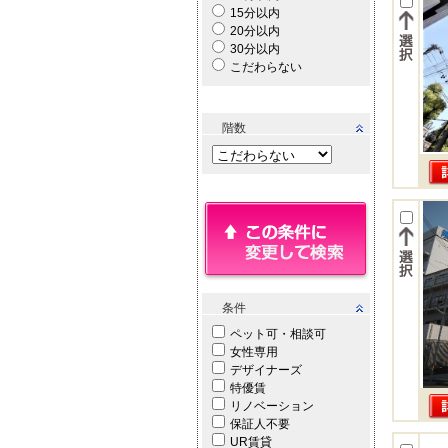
15分以内
20分以内
30分以内
こだわらない
階数
条件
ペット可・相談可
女性専用
デザイナーズ
特優賃
リノベーション
保証人不要
UR賃貸