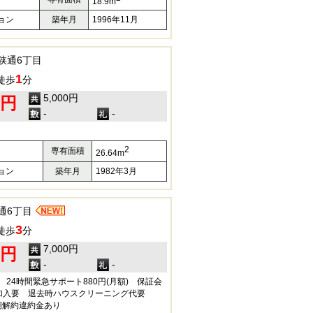
18.9m
ョン
築年月
1996年11月
狭通6丁目
1
徒歩
分
5,000円
0円
-
-
2
専有面積
26.64m
ョン
築年月
1982年3月
通6丁目
3
徒歩
分
7,000円
0円
-
-
) 24時間緊急サポート880円(月額) 保証会
加入要 退去時ハウスクリーニング代要
短期解約違約金あり