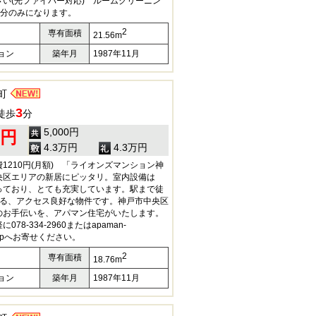
い(光ファイバー対応) ルームクリーニン
部分のみになります。
2
専有面積
21.56m
ョン
築年月
1987年11月
町
3
徒歩
分
5,000円
0円
4.3万円
4.3万円
1210円(月額) 「ライオンズマンション神
央区エリアの新居にピッタリ。室内設備は
揃っており、とても充実しています。駅まで徒
する、アクセス良好な物件です。神戸市中央区
のお手伝いを、アパマン住宅がいたします。
78-334-2960またはapaman-
co.jpへお寄せください。
2
専有面積
18.76m
ョン
築年月
1987年11月