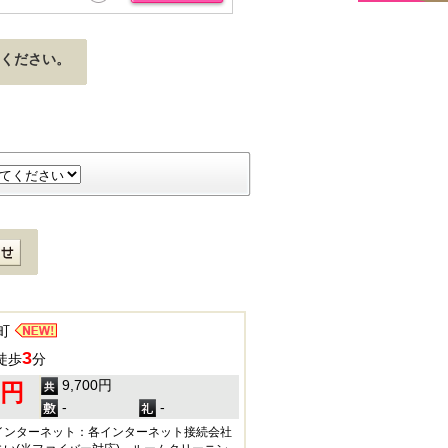
ください。
町
3
徒歩
分
9,700円
0円
-
-
インターネット：各インターネット接続会社