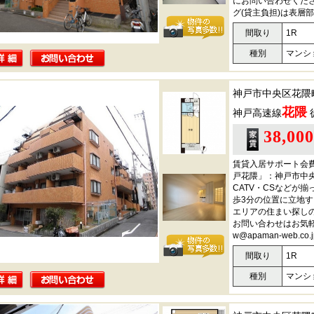
にお問い合わせくださ
グ(貸主負担)は表層
間取り
1R
種別
マンシ
神戸市中央区花隈
花隈
神戸高速線
38,00
賃貸入居サポート会費
戸花隈」：神戸市中
CATV・CSなどが
歩3分の位置に立地
エリアの住まい探し
お問い合わせはお気軽に0
w@apaman-web.
間取り
1R
種別
マンシ