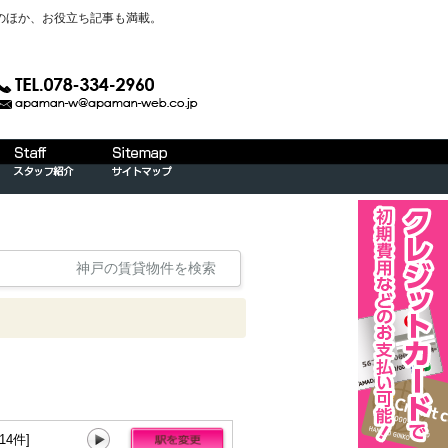
のほか、お役立ち記事も満載。
神戸の賃貸物件を検索
14件]
大開[120件]
高速長田[67件]
西代[9件]