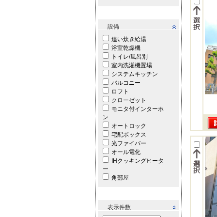
設備
追い炊き給湯
浴室乾燥機
トイレ/風呂別
室内洗濯機置場
システムキッチン
バルコニー
ロフト
クローゼット
モニタ付インターホ
ン
オートロック
宅配ボックス
光ファイバー
オール電化
IHクッキングヒータ
ー
角部屋
表示件数