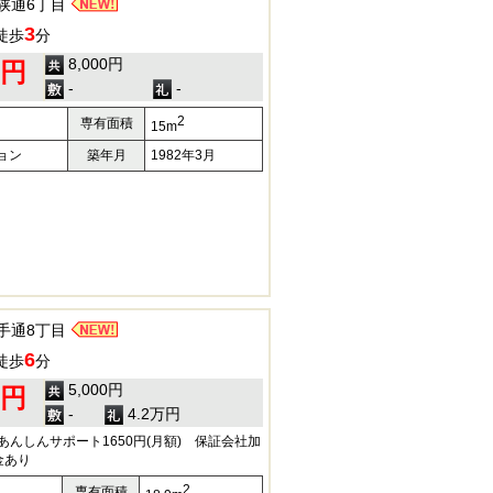
狭通6丁目
3
徒歩
分
8,000円
0円
-
-
2
専有面積
15m
ョン
築年月
1982年3月
手通8丁目
6
徒歩
分
5,000円
0円
-
4.2万円
 あんしんサポート1650円(月額) 保証会社加
金あり
2
専有面積