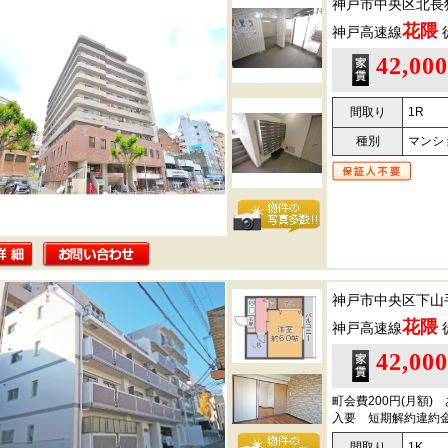
神戸市中央区北長
花隈
神戸高速線
42,00
間取り
1R
種別
マンシ
神戸市中央区下山
花隈
神戸高速線
42,00
町会費200円(月額)
入要 短期解約違約
間取り
1K