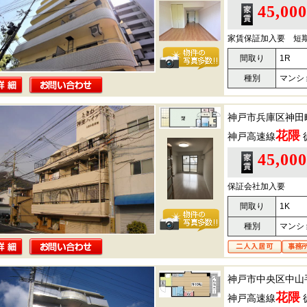
45,00
家賃保証加入要 短
間取り
1R
種別
マンシ
神戸市兵庫区神田
花隈
神戸高速線
45,00
保証会社加入要
間取り
1K
種別
マンシ
神戸市中央区中山
花隈
神戸高速線