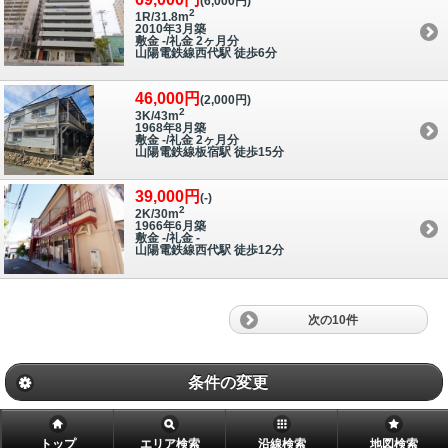
(6,000円)
2
1R/31.8m
2010年3月築
敷金 -/礼金 2ヶ月分
山陽電鉄線西代駅 徒歩6分
46,000円
(2,000円)
2
3K/43m
1968年8月築
敷金 -/礼金 2ヶ月分
山陽電鉄線板宿駅 徒歩15分
39,000円
(-)
2
2K/30m
1966年6月築
敷金 -/礼金 -
山陽電鉄線西代駅 徒歩12分
次の10件
条件の変更
トップ
エリア検索
沿線検索
地図検索