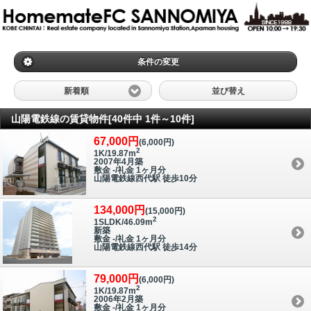
条件の変更
新着順
並び替え
山陽電鉄線の賃貸物件[40件中 1件～10件]
67,000円
(6,000円)
2
1K/19.87m
2007年4月築
敷金 -/礼金 1ヶ月分
山陽電鉄線西代駅 徒歩10分
134,000円
(15,000円)
2
1SLDK/46.09m
新築
敷金 -/礼金 1ヶ月分
山陽電鉄線西代駅 徒歩14分
79,000円
(6,000円)
2
1K/19.87m
2006年2月築
敷金 -/礼金 1ヶ月分