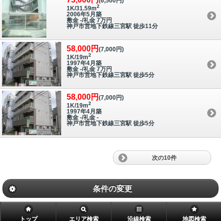
(6,500円)
2
1K/31.59m
2006年5月築
敷金 -/礼金 7万円
神戸市営地下鉄線三宮駅 徒歩11分
58,000円
(7,000円)
2
1K/19m
1997年4月築
敷金 -/礼金 7万円
神戸市営地下鉄線三宮駅 徒歩5分
58,000円
(7,000円)
2
1K/19m
1997年4月築
敷金 -/礼金 -
神戸市営地下鉄線三宮駅 徒歩5分
次の10件
条件の変更
トップ
エリア検索
沿線検索
地図検索