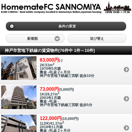
条件の変更
新着順
並び替え
神戸市営地下鉄線の賃貸物件[76件中 1件～10件]
63,000円
(-)
2
2K/33m
1970年5月築
敷金 -/礼金 2ヶ月分
神戸市営地下鉄線三宮駅 徒歩10分
73,000円
(5,000円)
2
1K/28.27m
2003年1月築
敷金 -/礼金 -
神戸市営地下鉄線三宮駅 徒歩5分
122,000円
(10,000円)
2
1LDK/41.37m
2018年11月築
敷金 -/礼金 2ヶ月分