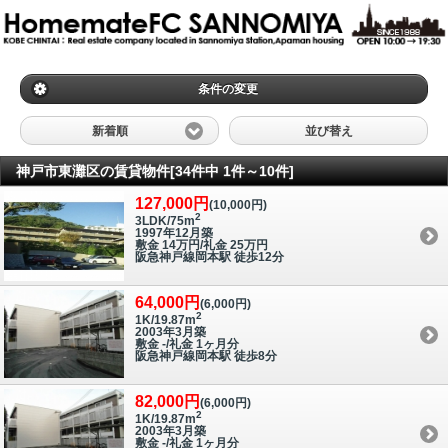
条件の変更
新着順
並び替え
神戸市東灘区の賃貸物件[34件中 1件～10件]
127,000円
(10,000円)
2
3LDK/75m
1997年12月築
敷金 14万円/礼金 25万円
阪急神戸線岡本駅 徒歩12分
64,000円
(6,000円)
2
1K/19.87m
2003年3月築
敷金 -/礼金 1ヶ月分
阪急神戸線岡本駅 徒歩8分
82,000円
(6,000円)
2
1K/19.87m
2003年3月築
敷金 -/礼金 1ヶ月分