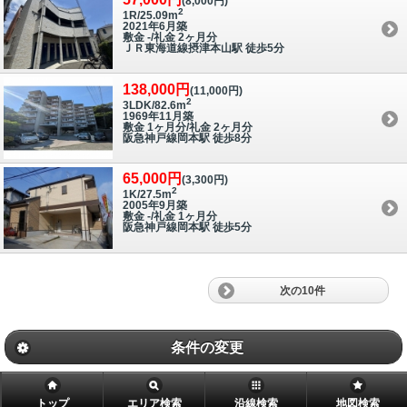
(8,000円)
2
1R/25.09m
2021年6月築
敷金 -/礼金 2ヶ月分
ＪＲ東海道線摂津本山駅 徒歩5分
138,000円
(11,000円)
2
3LDK/82.6m
1969年11月築
敷金 1ヶ月分/礼金 2ヶ月分
阪急神戸線岡本駅 徒歩8分
65,000円
(3,300円)
2
1K/27.5m
2005年9月築
敷金 -/礼金 1ヶ月分
阪急神戸線岡本駅 徒歩5分
次の10件
条件の変更
トップ
エリア検索
沿線検索
地図検索