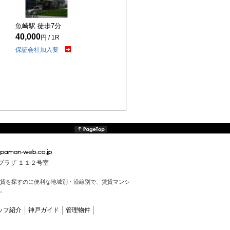
魚崎駅 徒歩
7
分
40,000
円 / 1R
保証会社加入要
んプラザ １１２号室
貸を探すのに便利な地域別・沿線別で、賃貸マンシ
。
ッフ紹介
神戸ガイド
管理物件