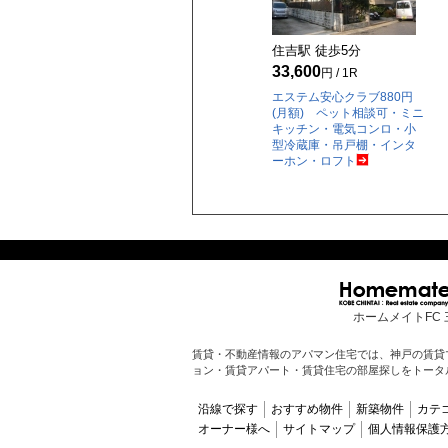
住吉駅 徒歩
5
分
33,600
円 / 1R
エステム安心クラブ880円
(月額) ペット相談可・ミニ
キッチン・電気コンロ・小
型冷蔵庫・吊戸棚・インタ
ーホン・ロフト
ホームメイトFC 
賃貸・不動産情報のアパマン住宅では、神戸の賃貸
ョン・賃貸アパート・賃貸住宅の部屋探しをトータ
沿線で探す
おすすめ物件
新築物件
カテ
オーナー様へ
サイトマップ
個人情報保護