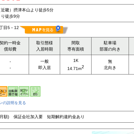
（近畿）摂津本山より徒歩5分
り徒歩9分
丁目5－12
契約一時金
取引態様
間取
駐車場
償却費
入居時期
専有面積
部屋の向き
1K
-
一般
無
2
-
即入居
北向き
14.71m
ンの説明を見る
円(月額) 保証会社加入要 短期解約違約金あり