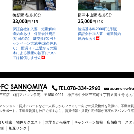
御影駅 徒歩
10
分
摂津本山駅 徒歩
5
分
33,000
35,000
円 / 1R
円 / 1K
保証会社加入要 短期解約
給湯基本料2000円(月額)
違約金あり 保証会社費用
保証会社加入要 短期解約
(初回のみ)、鍵交換代0円キ
違約金あり
ャンペーン実施中(諸条件あ
り) 雨漏り・上階からの漏
水による動産の被害につい
ては補償しません
三宮店 (有)アパマン住宅 〒650-0021 神戸市中央区三宮町１丁目８番１号 さ
マンション・賃貸アパートなど一人暮しからファミリー向けの賃貸物件を取扱い。不動産賃
ルサポート。不動産賃貸を神戸で探すなら、賃貸情報・賃貸住宅情報が充実のアパマン住宅
ゴリ検索
物件リクエスト
大学名から探す
キャンペーン情報
店舗案内
スタ
方針
相互リンク