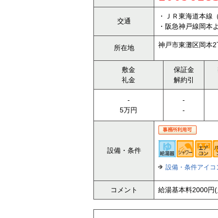
・ＪＲ東海道本線
交通
・阪急神戸線岡本よ
神戸市東灘区岡本2
所在地
敷金
保証金
礼金
解約引
-
-
5万円
-
設備・条件
設備・条件アイコ
コメント
給湯基本料2000