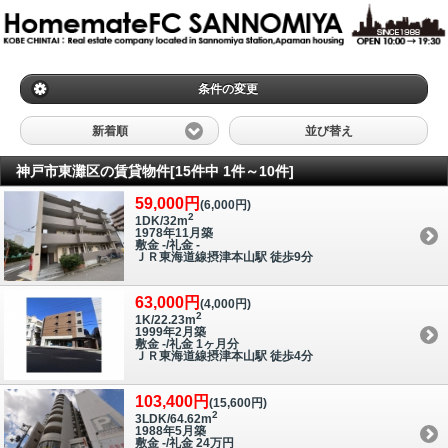
条件の変更
新着順
並び替え
神戸市東灘区の賃貸物件[15件中 1件～10件]
59,000円
(6,000円)
2
1DK/32m
1978年11月築
敷金 -/礼金 -
ＪＲ東海道線摂津本山駅 徒歩9分
63,000円
(4,000円)
2
1K/22.23m
1999年2月築
敷金 -/礼金 1ヶ月分
ＪＲ東海道線摂津本山駅 徒歩4分
103,400円
(15,600円)
2
3LDK/64.62m
1988年5月築
敷金 -/礼金 24万円