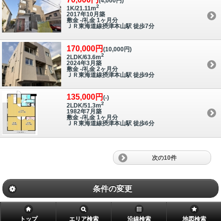
(4,000円)
2
1K/21.11m
2017年10月築
敷金 -/礼金 1ヶ月分
ＪＲ東海道線摂津本山駅 徒歩7分
170,000円
(10,000円)
2
2LDK/63.6m
2024年3月築
敷金 -/礼金 2ヶ月分
ＪＲ東海道線摂津本山駅 徒歩9分
135,000円
(-)
2
2LDK/51.3m
1982年7月築
敷金 -/礼金 1ヶ月分
ＪＲ東海道線摂津本山駅 徒歩6分
次の10件
条件の変更
トップ
エリア検索
沿線検索
地図検索