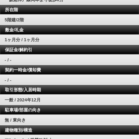
所在階
5階建/2階
敷金/礼金
1ヶ月分 / 1ヶ月分
保証金/解約引
- / -
契約一時金/償却費
- / -
取引形態/入居時期
一般 / 2024年12月
駐車場/部屋の向き
無 / 東向き
建物種別/構造