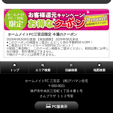
ホームメイトFC三宮店限定 今週のクーポン
2026年08月08日更新 【有効期限】 2026年08月末頃
●このクーポンの画面をご提示いただくと仲介手数料50％OFF！
●ご来店だけでマックカード500円分プレゼント！
※初回ご来店時に、このクーポン画面をご提示ください。初回以降にお申し
出の場合、割引適用はできません。
※他のクーポンとは併用できません。
トップ
エリア検索
沿線検索
地図検索
ホームメイトFC 三宮店 (有)アパマン住宅
〒650-0021
神戸市中央区三宮町１丁目８番１号
さんプラザ １１２号室
PC版表示