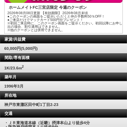
ホームメイトFC三宮店限定 今週のクーポン
2026年08月08日更新 【有効期限】 2026年08月末頃
●このクーポンの画面をご提示いただくと仲介手数料50％OFF！
●ご来店だけでマックカード500円分プレゼント！
※初回ご来店時に、このクーポン画面をご提示ください。初回以降にお申し
出の場合、割引適用はできません。
※他のクーポンとは併用できません。
家賃/共益費
60,000円(5,000円)
間取/専有面積
2
1K/23.6m
築年月
1996年3月
所在地
神戸市東灘区田中町1丁目2‐23
交通
・ＪＲ東海道本線（近畿）摂津本山より徒歩4分
・阪急神戸線岡本より徒歩8分