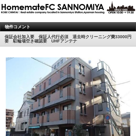
物件コメント
保証会社加入要 保証人代行必須 退去時クリーニング費33000円
要 駐輪場空き確認要 UHFアンテナ