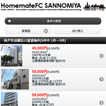
条件の変更
新着順
並び替え
神戸市須磨区の賃貸物件[5件中 1件～5件]
45,000円
(4,100円)
2
1K/21.84m
1987年10月築
敷金 -/礼金 2ヶ月分
山陽電鉄線板宿駅 徒歩4分
55,000円
(5,000円)
2
1R/24.6m
2005年4月築
敷金 3万円/礼金 11万円
山陽電鉄線板宿駅 徒歩5分
59,000円
(5,000円)
2
1K/25.95m
2008年2月築
敷金 -/礼金 6万円