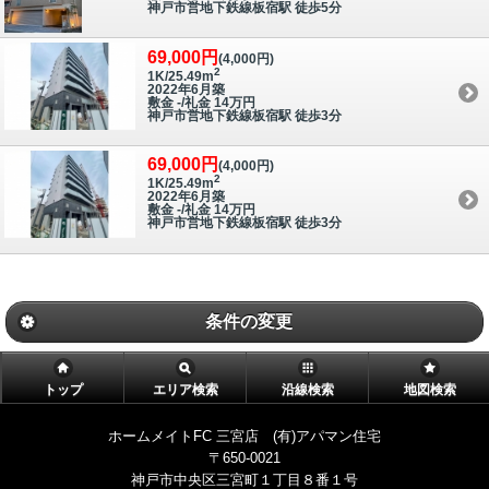
神戸市営地下鉄線板宿駅 徒歩5分
69,000円
(4,000円)
2
1K/25.49m
2022年6月築
敷金 -/礼金 14万円
神戸市営地下鉄線板宿駅 徒歩3分
69,000円
(4,000円)
2
1K/25.49m
2022年6月築
敷金 -/礼金 14万円
神戸市営地下鉄線板宿駅 徒歩3分
条件の変更
トップ
エリア検索
沿線検索
地図検索
ホームメイトFC 三宮店 (有)アパマン住宅
〒650-0021
神戸市中央区三宮町１丁目８番１号