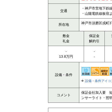
・神戸市営地下鉄線
交通
・山陽電鉄線板宿よ
神戸市須磨区戎町3
所在地
敷金
保証金
礼金
解約引
-
-
13.8万円
-
設備・条件
設備・条件アイコ
保証会社加入要 短
コメント
ンサーライト・照