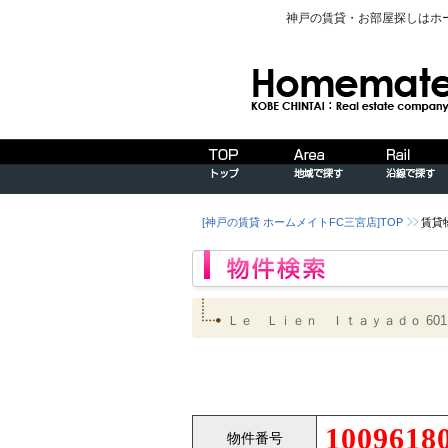
神戸の賃貸・お部屋探しはホ
[神戸の賃貸 ホームメイトFC三宮店]TOP
賃貸
Ｌｅ Ｌｉｅｎ Ｉｔａｙａｄｏ 6
1009618
物件番号