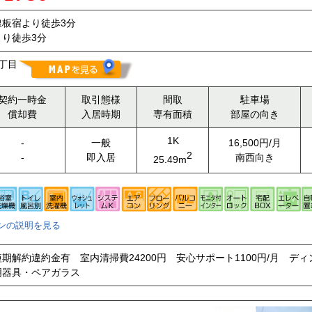
板宿より徒歩3分
り徒歩3分
丁目
契約一時金
取引態様
間取
駐車場
償却費
入居時期
専有面積
部屋の向き
1K
-
一般
16,500円/月
2
-
即入居
南西向き
25.49m
ンの説明を見る
期解約違約金有 室内清掃費24200円 安心サポート1100円/月 デ
明器具・ペアガラス