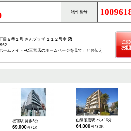
100961
物件番号
0
丁目８番１号 さんプラザ １１２号室
962
ホームメイトFC三宮店のホームページを見て」とお伝え
。
山陽須磨駅 バス
16
分
板宿駅 徒歩
3
分
64,000
69,000
円 / 3DK
円 / 1K