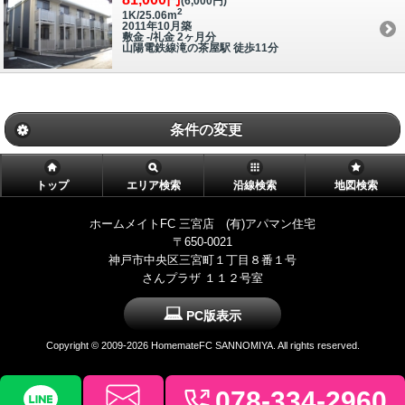
(6,000円)
2
1K/25.06m
2011年10月築
敷金 -/礼金 2ヶ月分
山陽電鉄線滝の茶屋駅 徒歩11分
条件の変更
トップ
エリア検索
沿線検索
地図検索
ホームメイトFC 三宮店 (有)アパマン住宅
〒650-0021
神戸市中央区三宮町１丁目８番１号
さんプラザ １１２号室
PC版表示
Copyright ©
2009-2026 HomemateFC SANNOMIYA. All rights reserved.
078-334-2960