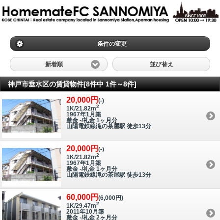
条件の変更
新着順
並び替え
神戸市垂水区の賃貸物件[8件中 1件～8件]
20,000円
(-)
2
1K/21.82m
1967年1月築
敷金 -/礼金 1ヶ月分
山陽電鉄線滝の茶屋駅 徒歩13分
20,000円
(-)
2
1K/21.82m
1967年1月築
敷金 -/礼金 1ヶ月分
山陽電鉄線滝の茶屋駅 徒歩13分
60,000円
(6,000円)
2
1K/29.47m
2011年10月築
敷金 -/礼金 2ヶ月分