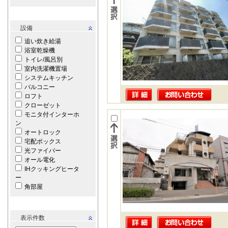
設備
追い炊き給湯
浴室乾燥機
トイレ/風呂別
室内洗濯機置場
システムキッチン
バルコニー
ロフト
クローゼット
モニタ付インターホ
ン
オートロック
宅配ボックス
光ファイバー
オール電化
IHクッキングヒータ
ー
角部屋
表示件数