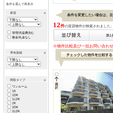
条件を選んで再表示
家賃
条件を変更したい場合は、左
12
～
件
の賃貸物件が検索されました。[ 表
管理/共益費含む
第1
敷金/礼金なし
※物件比較及び一括お問い合わせ
専有面積
～
間取タイプ
ワンルーム
1K
1DK
1LDK
2K
2DK
2LDK