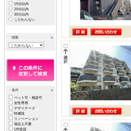
15分以内
20分以内
30分以内
こだわらない
階数
条件
ペット可・相談可
女性専用
デザイナーズ
特優賃
リノベーション
保証人不要
UR賃貸