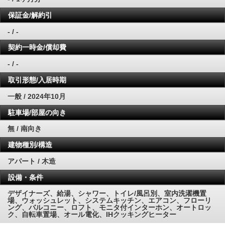
保証金/解約引
- / -
契約一時金/償却費
- / -
取引形態/入居時期
一般 / 2024年10月
駐車場/部屋の向き
無 / 南向き
建物種別/構造
アパート / 木造
設備・条件
デザイナーズ、給湯、シャワー、トイレ/風呂別、室内洗濯機置
場、ウォッシュレット、システムキッチン、エアコン、フローリ
ング、バルコニー、ロフト、モニタ付インターホン、オートロッ
ク、自転車置場、オール電化、IHクッキングヒーター