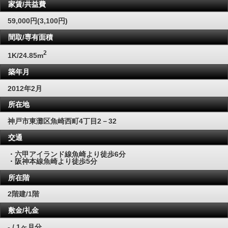
家賃/共益費
59,000円(3,100円)
間取/専有面積
2
1K/24.85m
築年月
2012年2月
所在地
神戸市東灘区魚崎西町4丁目2－32
交通
・六甲アイランド線魚崎より徒歩6分
・阪神本線魚崎より徒歩5分
所在階
2階建/1階
敷金/礼金
- / 1ヶ月分