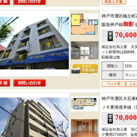
神戸市灘区楠丘町
御影
阪急神戸線
70,00
保証会社加入要 火
ット飼育時は契約時
駐輪場は無
間取り
1DK
種別
マンシ
神戸市灘区大石東
ＪＲ東海道本線（
70,00
保証会社加入要 安心
グ費用27500円 