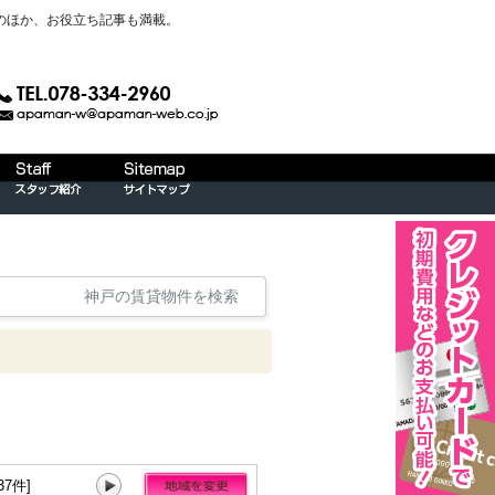
のほか、お役立ち記事も満載。
神戸の賃貸物件を検索
7件]
神戸市長田区[36件]
神戸市須磨区[4件]
神戸市垂水