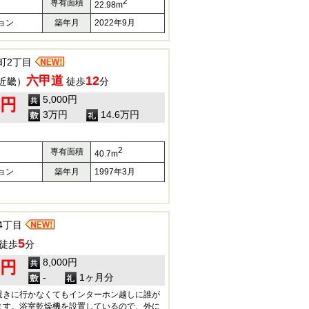
2
専有面積
22.98m
ョン
築年月
2022年9月
町2丁目
六甲道
12
近畿）
徒歩
分
5,000円
0円
3万円
14.6万円
2
専有面積
40.7m
ョン
築年月
1997年3月
4丁目
5
徒歩
分
8,000円
0円
-
1ヶ月分
覗きに行かなくてもインターホン越しに誰が
ます。浴室乾燥機を設置しているので、外に