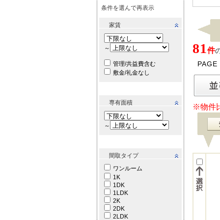
条件を選んで再表示
家賃
81
～
件
PAGE
管理/共益費含む
敷金/礼金なし
専有面積
※物件
～
間取タイプ
ワンルーム
1K
1DK
1LDK
2K
2DK
2LDK