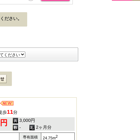
ください。
11
徒歩
分
3,000円
0円
-
2ヶ月分
2
専有面積
24.75m