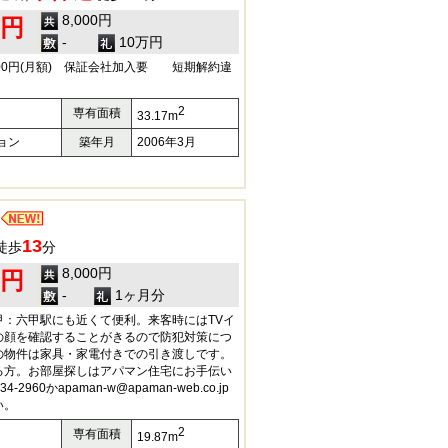
8,000円
0円
-
10万円
00円(月額) 保証会社加入要 短期解約違
2
専有面積
33.17m
ョン
築年月
2006年3月
13
徒歩
分
8,000円
0円
-
1ヶ月分
甲：六甲駅にも近くて便利。来客時にはTVイ
の顔を確認することがきるので防犯対策につ
の物件は家具・家電付きでの引き渡しです。
る方。お部屋探しはアパマン住宅にお手伝い
2960かapaman-w@apaman-web.co.jp
い。
2
専有面積
19.87m