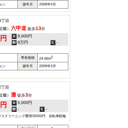
ョン
築年月
2008年4月
3丁目
六甲道
13
近畿）
徒歩
分
8,000円
0円
8万円
-
2
専有面積
29.48m
ョン
築年月
2009年3月
2丁目
灘
3
近畿）
徒歩
分
5,000円
0円
-
-
スクリーニング費用35000円 自転車駐輪