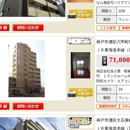
なら相談可バリアフ
間取り
1DK
種別
マンシ
神戸市灘区六甲町
ＪＲ東海道本線（
71,00
保証会社加入要 駐輪代
円 トランクルーム3
防犯カメラ・エアコ
間取り
1K
種別
マンシ
神戸市灘区大石東
ＪＲ東海道本線（