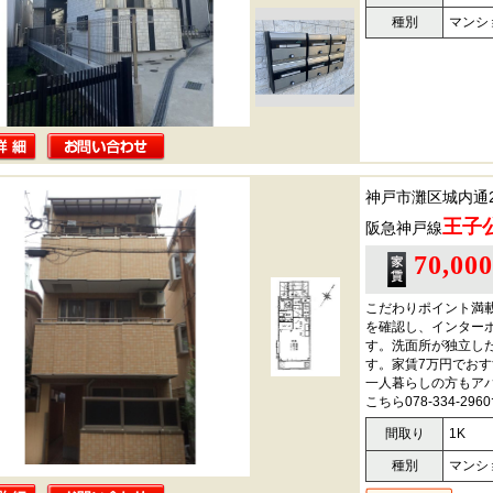
種別
マンシ
神戸市灘区城内通
王子
阪急神戸線
70,00
こだわりポイント満
を確認し、インター
す。洗面所が独立し
す。家賃7万円でお
一人暮らしの方もア
こちら078-334-2
間取り
1K
種別
マンシ