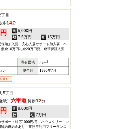
2丁目
14
徒歩
分
5,000円
0円
7.5万円
15万円
災保険加入要 安心入居サポート加入要 ペ
、敷金10万円礼金20万円要 連帯保証人要
2
専有面積
37m
ョン
築年月
1996年7月
町5丁目
六甲道
12
近畿）
徒歩
分
8,000円
0円
-
7万円
サポート対応1000円/月 ハウスクリーニン
短期解約違約金あり 事務所利用フリーランス