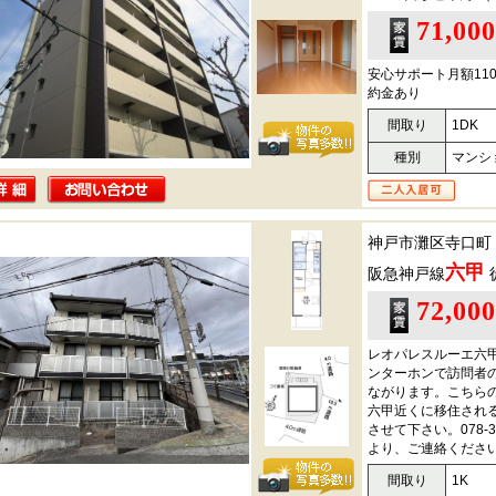
71,00
安心サポート月額11
約金あり
間取り
1DK
種別
マンシ
神戸市灘区寺口町
六甲
阪急神戸線
72,00
レオパレスルーエ六
ンターホンで訪問者
ながります。こちら
六甲近くに移住され
させて下さい。078-334-
より、ご連絡くださ
間取り
1K