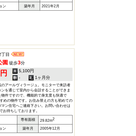
ョン
築年月
2021年2月
2丁目
公園
3
徒歩
分
5,100円
0円
-
1ヶ月分
載のアールヴィラージュ。モニターで来訪者
ホンを通じて室内から会話することができま
た物件ですので、機能的で身支度も快適で
すすめの物件です。お住み替えの方も初めての
パマン住宅へご連絡下さい。お問い合わせは
960でお待ちしております。
2
専有面積
29.82m
ョン
築年月
2005年12月