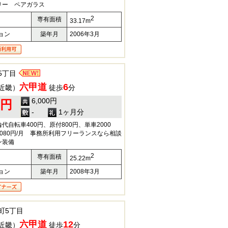
リー ペアガラス
2
専有面積
33.17m
ョン
築年月
2006年3月
5丁目
六甲道
6
近畿）
徒歩
分
6,000円
0円
-
1ヶ月分
自転車400円、原付800円、単車2000
080円/月 事務所利用フリーランスなら相談
ン装備
2
専有面積
25.22m
ョン
築年月
2008年3月
町5丁目
六甲道
12
近畿）
徒歩
分