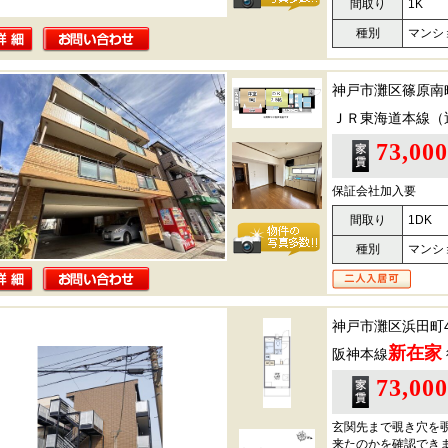
間取り
1K
種別
マンシ
神戸市灘区篠原南
ＪＲ東海道本線（
73,00
保証会社加入要
間取り
1DK
種別
マンシ
神戸市灘区浜田町
新在家
阪神本線
73,00
玄関先まで覗き穴を
来たのかを確認でき