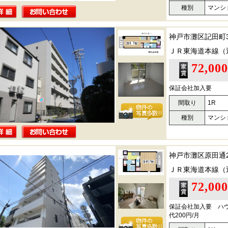
種別
マンシ
神戸市灘区記田町
ＪＲ東海道本線（
72,00
保証会社加入要
間取り
1R
種別
マンシ
神戸市灘区原田通
ＪＲ東海道本線（
72,00
保証会社加入要 ハウ
代200円/月