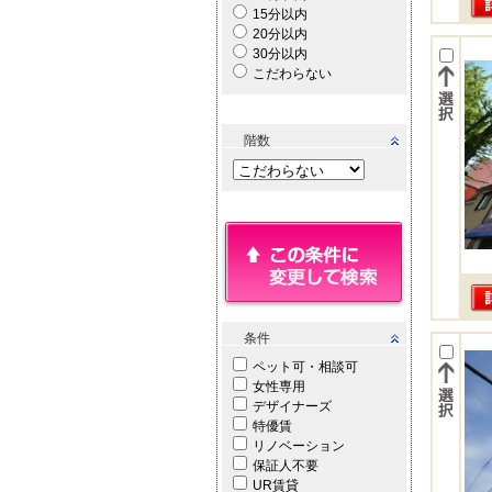
15分以内
20分以内
30分以内
こだわらない
階数
条件
ペット可・相談可
女性専用
デザイナーズ
特優賃
リノベーション
保証人不要
UR賃貸