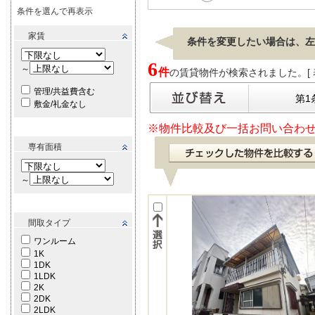
条件を選んで再表示
家賃
条件を変更したい場合は、左
6
～
件
の賃貸物件が検索されました。[ 表示
管理/共益費含む
第1
敷金/礼金なし
※物件比較及び一括お問い合わせ
専有面積
～
間取タイプ
ワンルーム
1K
1DK
1LDK
2K
2DK
2LDK