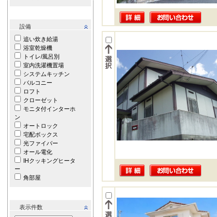
設備
追い炊き給湯
浴室乾燥機
トイレ/風呂別
室内洗濯機置場
システムキッチン
バルコニー
ロフト
クローゼット
モニタ付インターホ
ン
オートロック
宅配ボックス
光ファイバー
オール電化
IHクッキングヒータ
ー
角部屋
表示件数