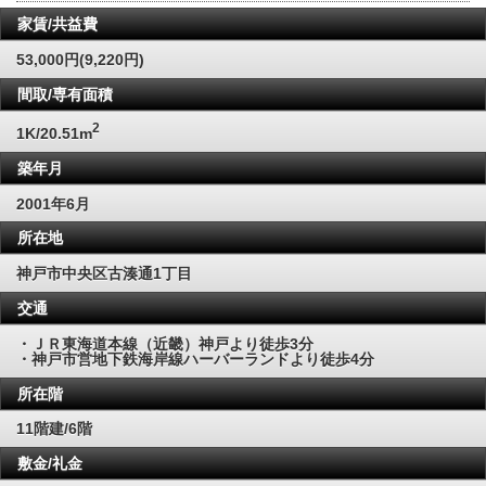
家賃/共益費
53,000円(9,220円)
間取/専有面積
2
1K/20.51m
築年月
2001年6月
所在地
神戸市中央区古湊通1丁目
交通
・ＪＲ東海道本線（近畿）神戸より徒歩3分
・神戸市営地下鉄海岸線ハーバーランドより徒歩4分
所在階
11階建/6階
敷金/礼金