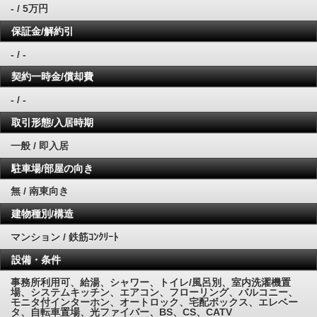
- / 5万円
保証金/解約引
- / -
契約一時金/償却費
- / -
取引形態/入居時期
一般 / 即入居
駐車場/部屋の向き
無 / 南東向き
建物種別/構造
マンション / 鉄筋ｺﾝｸﾘｰﾄ
設備・条件
事務所利用可、給湯、シャワー、トイレ/風呂別、室内洗濯機置
場、システムキッチン、エアコン、フローリング、バルコニー、
モニタ付インターホン、オートロック、宅配ボックス、エレベー
タ、自転車置場、光ファイバー、BS、CS、CATV