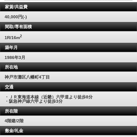
家賃/共益費
40,000円(-)
間取/専有面積
2
1R/16m
築年月
1986年3月
所在地
神戸市灘区八幡町4丁目
交通
・ＪＲ東海道本線（近畿）六甲道より徒歩8分
・阪急神戸線六甲より徒歩3分
所在階
4階建/2階
敷金/礼金