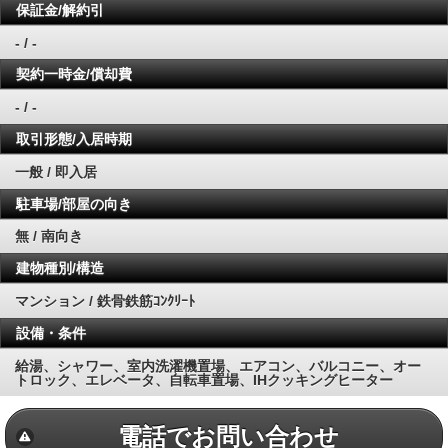
保証金/解約引
- / -
契約一時金/償却費
- / -
取引形態/入居時期
一般 / 即入居
駐車場/部屋の向き
無 / 南向き
建物種別/構造
マンション / 鉄骨鉄筋ｺﾝｸﾘｰﾄ
設備・条件
給湯、シャワー、室内洗濯機置場、エアコン、バルコニー、オー
トロック、エレベータ、自転車置場、IHクッキングヒーター
電話でお問い合わせ