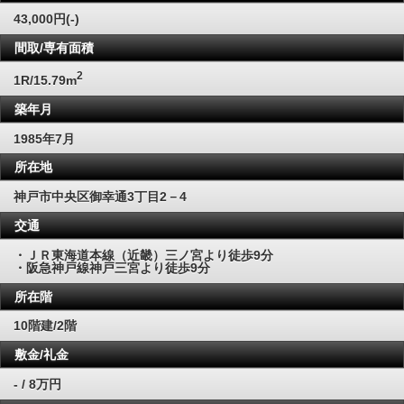
43,000円(-)
間取/専有面積
2
1R/15.79m
築年月
1985年7月
所在地
神戸市中央区御幸通3丁目2－4
交通
・ＪＲ東海道本線（近畿）三ノ宮より徒歩9分
・阪急神戸線神戸三宮より徒歩9分
所在階
10階建/2階
敷金/礼金
- / 8万円