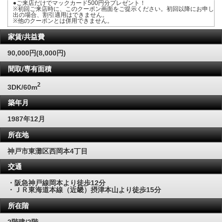
●ご来店だけでマックカード500円分プレゼント！
※初回ご来店時に、このクーポン画面をご提示ください。初回以降にお申し
出の場合、割引適用はできません。
※他のクーポンとは併用できません。
家賃/共益費
90,000円(8,000円)
間取/専有面積
2
3DK/60m
築年月
1987年12月
所在地
神戸市東灘区西岡本4丁目
交通
・阪急神戸線岡本より徒歩12分
・ＪＲ東海道本線（近畿）摂津本山より徒歩15分
所在階
2階建/2階