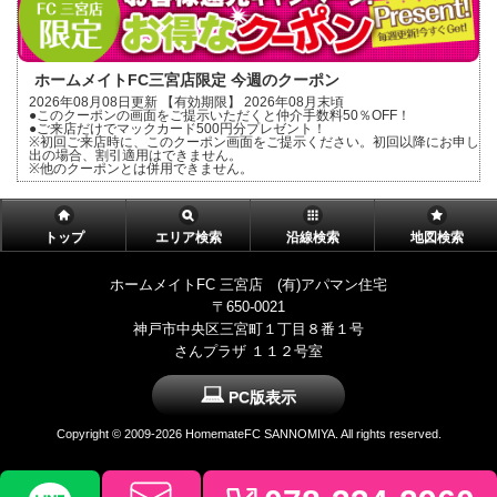
ホームメイトFC三宮店限定 今週のクーポン
2026年08月08日更新 【有効期限】 2026年08月末頃
●このクーポンの画面をご提示いただくと仲介手数料50％OFF！
●ご来店だけでマックカード500円分プレゼント！
※初回ご来店時に、このクーポン画面をご提示ください。初回以降にお申し
出の場合、割引適用はできません。
※他のクーポンとは併用できません。
トップ
エリア検索
沿線検索
地図検索
ホームメイトFC 三宮店 (有)アパマン住宅
〒650-0021
神戸市中央区三宮町１丁目８番１号
さんプラザ １１２号室
PC版表示
Copyright ©
2009-2026 HomemateFC SANNOMIYA. All rights reserved.