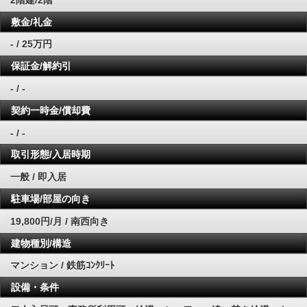
敷金/礼金
- / 25万円
保証金/解約引
- / -
契約一時金/償却費
- / -
取引形態/入居時期
一般 / 即入居
駐車場/部屋の向き
19,800円/月 / 南西向き
建物種別/構造
マンション / 鉄筋ｺﾝｸﾘｰﾄ
設備・条件