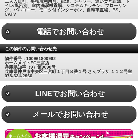
二人入居可、事務所利用可、給湯、シャワー、追い焚き給湯、ト
イレ/風呂別、室内洗濯機置場、システムキッチン、フローリン
グ、バルコニー、モニタ付インターホン、自転車置場、BS、
CATV
電話でお問い合わせ
この物件のお問い合わせ先
物件番号：100961800962
ホームメイトFC三宮店
兵庫県知事（9）第9090号
兵庫県神戸市中央区三宮町１丁目８番１号 さんプラザ １１２号室
078-334-2960
LINEでお問い合わせ
メールでお問い合わせ