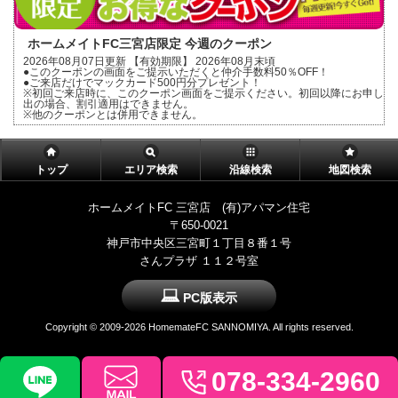
ホームメイトFC三宮店限定 今週のクーポン
2026年08月07日更新 【有効期限】 2026年08月末頃
●このクーポンの画面をご提示いただくと仲介手数料50％OFF！
●ご来店だけでマックカード500円分プレゼント！
※初回ご来店時に、このクーポン画面をご提示ください。初回以降にお申し
出の場合、割引適用はできません。
※他のクーポンとは併用できません。
トップ
エリア検索
沿線検索
地図検索
ホームメイトFC 三宮店 (有)アパマン住宅
〒650-0021
神戸市中央区三宮町１丁目８番１号
さんプラザ １１２号室
PC版表示
Copyright ©
2009-2026 HomemateFC SANNOMIYA. All rights reserved.
078-334-2960