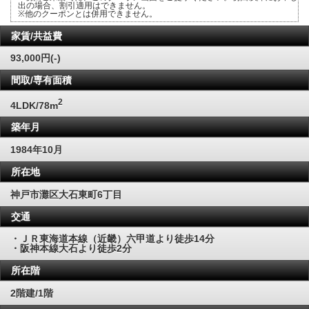
出の場合、割引適用はできません。
※他のクーポンとは併用できません。
家賃/共益費
93,000円(-)
間取/専有面積
2
4LDK/78m
築年月
1984年10月
所在地
神戸市灘区大石東町6丁目
交通
・ＪＲ東海道本線（近畿）六甲道より徒歩14分
・阪神本線大石より徒歩2分
所在階
2階建/1階