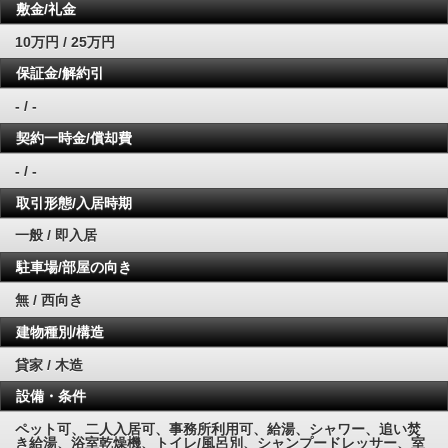
敷金/礼金
10万円 / 25万円
保証金/解約引
- / -
契約一時金/償却費
- / -
取引形態/入居時期
一般 / 即入居
駐車場/部屋の向き
無 / 西向き
建物種別/構造
貸家 / 木造
設備・条件
ペット可、二人入居可、事務所利用可、給湯、シャワー、追い焚
き給湯、浴室乾燥機、トイレ/風呂別、シャンプードレッサー、室