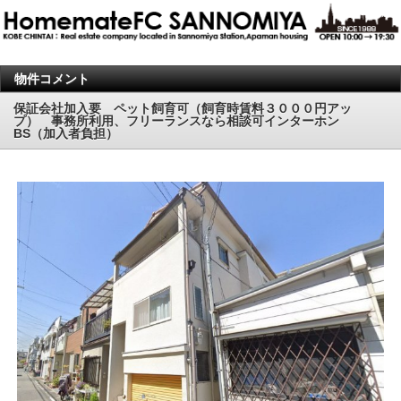
物件コメント
保証会社加入要 ペット飼育可（飼育時賃料３０００円アッ
プ） 事務所利用、フリーランスなら相談可インターホン
BS（加入者負担）