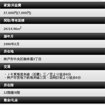
家賃/共益費
37,000円(7,000円)
間取/専有面積
2
1K/14.96m
築年月
1986年2月
所在地
神戸市中央区御幸通3丁目
交通
・ＪＲ東海道本線（近畿）三ノ宮より徒歩8分
・神戸市営地下鉄海岸線三宮・花時計前より徒歩6分
所在階
12階建/8階
敷金/礼金