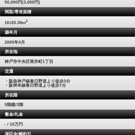
50,000円(3,000円)
間取/専有面積
2
1K/20.38m
築年月
2005年4月
所在地
神戸市中央区筒井町1丁目
交通
・阪急神戸線春日野道より徒歩3分
・阪神本線春日野道より徒歩7分
所在階
5階建/3階
敷金/礼金
- / 10万円
保証金/解約引