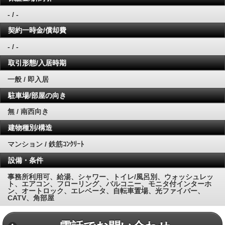
- / -
契約一時金/償却費
- / -
取引形態/入居時期
一般 / 即入居
駐車場/部屋の向き
無 / 南西向き
建物種別/構造
マンション / 鉄筋ｺﾝｸﾘｰﾄ
設備・条件
事務所利用可、給湯、シャワー、トイレ/風呂別、ウォッシュレッ
ト、エアコン、フローリング、バルコニー、モニタ付インターホ
ン、オートロック、エレベータ、自転車置場、光ファイバー、
CATV、角部屋