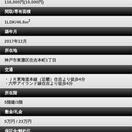
116,000円(10,000円)
間取/専有面積
2
1LDK/46.8m
築年月
2017年12月
所在地
神戸市東灘区住吉本町1丁目
交通
・ＪＲ東海道本線（近畿）住吉より徒歩4分
・六甲アイランド線住吉より徒歩4分
所在階
5階建/3階
敷金/礼金
5万円 / 23万円
保証金/解約引