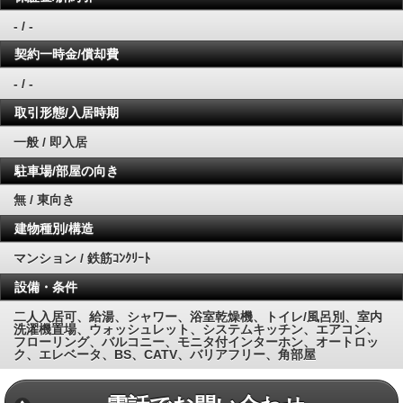
- / -
契約一時金/償却費
- / -
取引形態/入居時期
一般 / 即入居
駐車場/部屋の向き
無 / 東向き
建物種別/構造
マンション / 鉄筋ｺﾝｸﾘｰﾄ
設備・条件
二人入居可、給湯、シャワー、浴室乾燥機、トイレ/風呂別、室内
洗濯機置場、ウォッシュレット、システムキッチン、エアコン、
フローリング、バルコニー、モニタ付インターホン、オートロッ
ク、エレベータ、BS、CATV、バリアフリー、角部屋