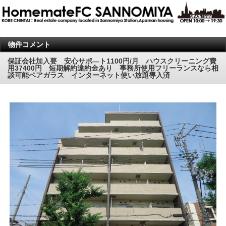
物件コメント
保証会社加入要 安心サポ―ト1100円/月 ハウスクリーニング費
用37400円 短期解約違約金あり 事務所使用フリーランスなら相
談可能ペアガラス インターネット使い放題導入済