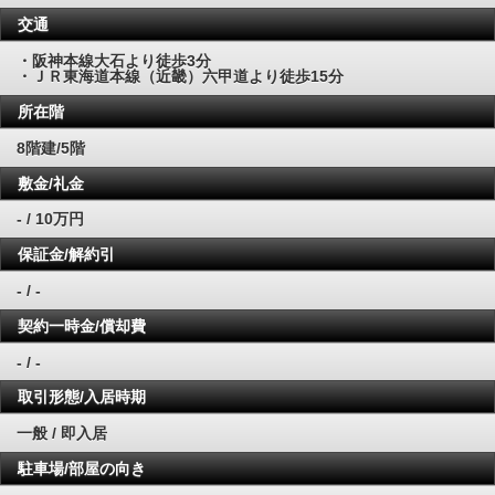
交通
・阪神本線大石より徒歩3分
・ＪＲ東海道本線（近畿）六甲道より徒歩15分
所在階
8階建/5階
敷金/礼金
- / 10万円
保証金/解約引
- / -
契約一時金/償却費
- / -
取引形態/入居時期
一般 / 即入居
駐車場/部屋の向き