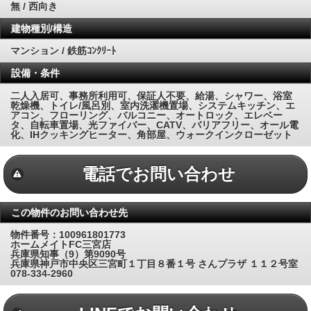
無 / 西向き
建物種別/構造
マンション / 鉄筋ｺﾝｸﾘｰﾄ
設備・条件
二人入居可、事務所利用可、保証人不要、給湯、シャワー、浴室
乾燥機、トイレ/風呂別、室内洗濯機置場、システムキッチン、エ
アコン、フローリング、バルコニー、オートロック、エレベー
タ、自転車置場、光ファイバー、CATV、バリアフリー、オール電
化、IHクッキングヒーター、角部屋、ウォークインクローゼット
電話でお問い合わせ
この物件のお問い合わせ先
物件番号：100961801773
ホームメイトFC三宮店
兵庫県知事（9）第9090号
兵庫県神戸市中央区三宮町１丁目８番１号 さんプラザ １１２号室
078-334-2960