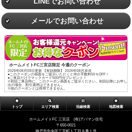
LINEでお問い合わせ
メールでお問い合わせ
ホームメイトFC三宮店限定 今週のクーポン
2026年08月09日更新 【有効期限】 2026年08月末頃
●このクーポンの画面をご提示いただくと仲介手数料50％OFF！
●ご来店だけでマックカード500円分プレゼント！
※初回ご来店時に、このクーポン画面をご提示ください。初回以降にお申し
出の場合、割引適用はできません。
※他のクーポンとは併用できません。
トップ
エリア検索
沿線検索
地図検索
ホームメイトFC 三宮店 (有)アパマン住宅
〒650-0021
神戸市中央区三宮町１丁目８番１号