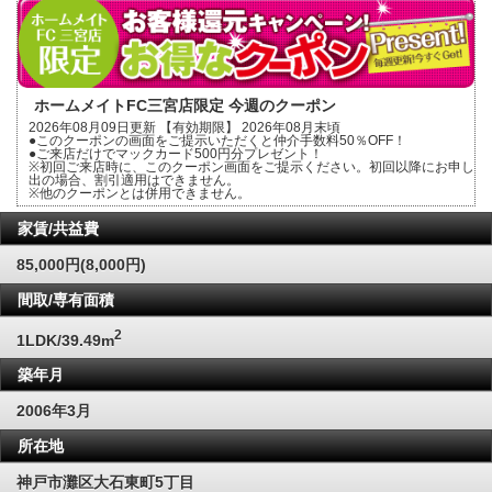
ホームメイトFC三宮店限定 今週のクーポン
2026年08月09日更新 【有効期限】 2026年08月末頃
●このクーポンの画面をご提示いただくと仲介手数料50％OFF！
●ご来店だけでマックカード500円分プレゼント！
※初回ご来店時に、このクーポン画面をご提示ください。初回以降にお申し
出の場合、割引適用はできません。
※他のクーポンとは併用できません。
家賃/共益費
85,000円(8,000円)
間取/専有面積
2
1LDK/39.49m
築年月
2006年3月
所在地
神戸市灘区大石東町5丁目