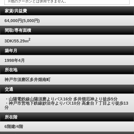
※他のクーポンとは併用できません。
家賃/共益費
64,000円(5,000円)
間取/専有面積
2
3DK/55.29m
築年月
1998年4月
所在地
神戸市須磨区多井畑南町
交通
・山陽電鉄線山陽須磨よりバス16分 多井畑厄神より徒歩5分
・神戸市営地下鉄線妙法寺よりバス10分 高倉台７丁目より徒歩13
分
所在階
6階建/4階