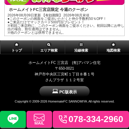
ホームメイトFC三宮店限定 今週のクーポン
2026年08月09日更新 【有効期限】 2026年08月末頃
●このクーポンの画面をご提示いただくと仲介手数料50％OFF！
●ご来店だけでマックカード500円分プレゼント！
※初回ご来店時に、このクーポン画面をご提示ください。初回以降にお申し
出の場合、割引適用はできません。
※他のクーポンとは併用できません。
トップ
エリア検索
沿線検索
地図検索
ホームメイトFC 三宮店 (有)アパマン住宅
〒650-0021
神戸市中央区三宮町１丁目８番１号
さんプラザ １１２号室
PC版表示
Copyright ©
2009-2026 HomemateFC SANNOMIYA. All rights reserved.
078-334-2960