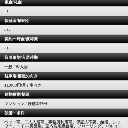
敷金/礼金
- / -
保証金/解約引
- / -
契約一時金/償却費
- / -
取引形態/入居時期
一般 / 即入居
駐車場/部屋の向き
11,000円/月 / 南向き
建物種別/構造
マンション / 鉄筋ｺﾝｸﾘｰﾄ
設備・条件
ペット可、二人入居可、事務所利用可、保証人不要、給湯、シャ
ワー、トイレ/風呂別、室内洗濯機置場、フローリング、バルコニ