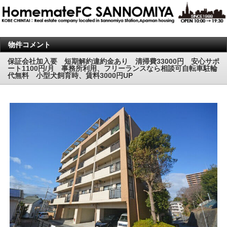
物件コメント
保証会社加入要 短期解約違約金あり 清掃費33000円 安心サポ
ート1100円/月 事務所利用、フリーランスなら相談可自転車駐輪
代無料 小型犬飼育時、賃料3000円UP