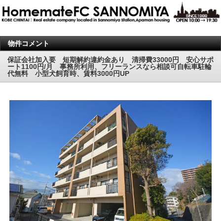
物件コメント
保証会社加入要 短期解約違約金あり 清掃費33000円 安心サポ
ート1100円/月 事務所利用、フリーランスなら相談可自転車駐輪
代無料 小型犬飼育時、賃料3000円UP