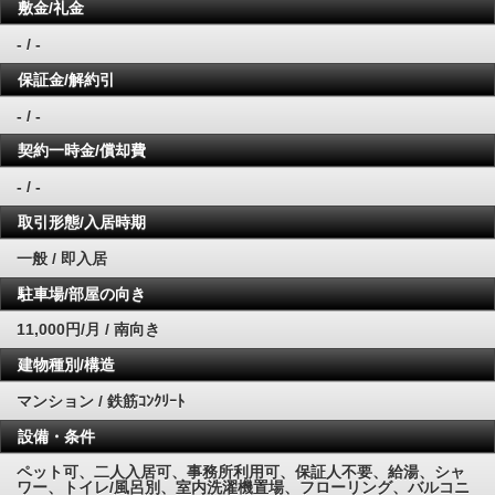
敷金/礼金
- / -
保証金/解約引
- / -
契約一時金/償却費
- / -
取引形態/入居時期
一般 / 即入居
駐車場/部屋の向き
11,000円/月 / 南向き
建物種別/構造
マンション / 鉄筋ｺﾝｸﾘｰﾄ
設備・条件
ペット可、二人入居可、事務所利用可、保証人不要、給湯、シャ
ワー、トイレ/風呂別、室内洗濯機置場、フローリング、バルコニ