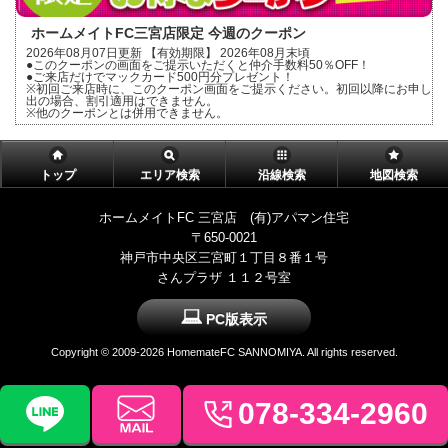
ホームメイトFC三宮店限定 今週のクーポン
2026年08月07日更新 【有効期限】 2026年08月末頃
●このクーポンの画面をご提示いただくと仲介手数料50％OFF！
●ご来店だけでマックカード500円分プレゼント！
※初回ご来店時に、このクーポン画面をご提示ください。初回以降にお申し
出の場合、割引適用はできません。
※他のクーポンとは併用できません。
トップ
エリア検索
沿線検索
地図検索
ホームメイトFC 三宮店 (有)アパマン住宅
〒650-0021
神戸市中央区三宮町１丁目８番１号
さんプラザ １１２号室
PC版表示
Copyright ©
2009-2026 HomemateFC SANNOMIYA. All rights reserved.
078-334-2960