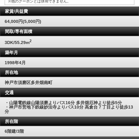
※他のクーポンとは併用できません。
家賃/共益費
64,000円(5,000円)
間取/専有面積
2
3DK/55.29m
築年月
1998年4月
所在地
神戸市須磨区多井畑南町
交通
・山陽電鉄線山陽須磨よりバス16分 多井畑厄神より徒歩5分
・神戸市営地下鉄線妙法寺よりバス10分 高倉台７丁目より徒歩13
分
所在階
6階建/3階