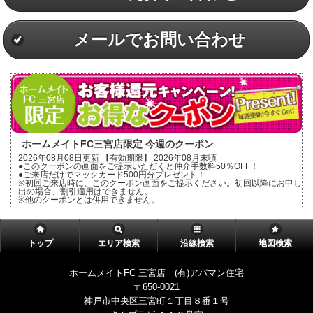
メールでお問い合わせ
ホームメイトFC三宮店限定 今週のクーポン
2026年08月08日更新 【有効期限】 2026年08月末頃
●このクーポンの画面をご提示いただくと仲介手数料50％OFF！
●ご来店だけでマックカード500円分プレゼント！
※初回ご来店時に、このクーポン画面をご提示ください。初回以降にお申し
出の場合、割引適用はできません。
※他のクーポンとは併用できません。
トップ
エリア検索
沿線検索
地図検索
ホームメイトFC 三宮店 (有)アパマン住宅
〒650-0021
神戸市中央区三宮町１丁目８番１号