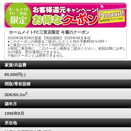
ホームメイトFC三宮店限定 今週のクーポン
2026年08月08日更新 【有効期限】 2026年08月末頃
●このクーポンの画面をご提示いただくと仲介手数料50％OFF！
●ご来店だけでマックカード500円分プレゼント！
※初回ご来店時に、このクーポン画面をご提示ください。初回以降にお申し
出の場合、割引適用はできません。
※他のクーポンとは併用できません。
家賃/共益費
80,000円(-)
間取/専有面積
2
3DK/60.2m
築年月
1996年8月
所在地