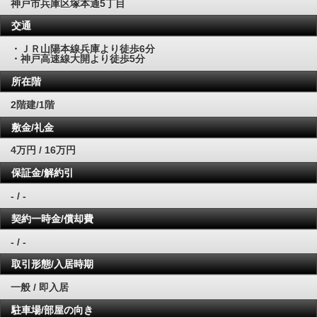
神戸市兵庫区塚本通5丁目
交通
・ＪＲ山陽本線兵庫より徒歩6分
・神戸高速線大開より徒歩5分
所在階
2階建/1階
敷金/礼金
4万円 / 16万円
保証金/解約引
- / -
契約一時金/償却費
- / -
取引形態/入居時期
一般 / 即入居
駐車場/部屋の向き