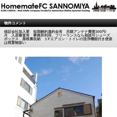
物件コメント
保証会社加入要 短期解約違約金有 共聴アンテナ費要300円/
月 入居審査有 事務所利用、フリーランスなら相談可シューズ
ボックス 屋根裏収納 １Fエアコン・トイレの洗浄機能付き便座
は残置物扱い