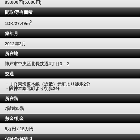
83,000円(5,000円)
間取/専有面積
2
1DK/27.49m
築年月
2012年2月
所在地
神戸市中央区北長狭通4丁目3－2
交通
・ＪＲ東海道本線（近畿）元町より徒歩2分
・阪神本線元町より徒歩2分
所在階
7階建/5階
敷金/礼金
5万円 / 15万円
保証金/解約引