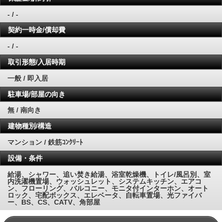
- / -
契約一時金/償却費
- / -
取引形態/入居時期
一般 / 即入居
駐車場/部屋の向き
無 / 南向き
建物種別/構造
マンション / 鉄筋ｺﾝｸﾘｰﾄ
設備・条件
給湯、シャワー、追い焚き給湯、浴室乾燥機、トイレ/風呂別、室
内洗濯機置場、ウォッシュレット、システムキッチン、エアコ
ン、フローリング、バルコニー、モニタ付インターホン、オート
ロック、宅配ボックス、エレベータ、自転車置場、光ファイバ
ー、BS、CS、CATV、角部屋