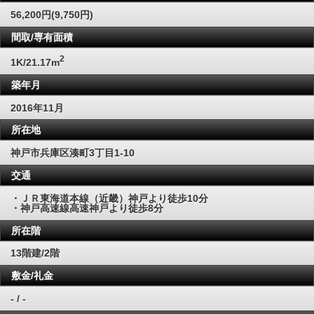
56,200円(9,750円)
間取/専有面積
2
1K/21.17m
築年月
2016年11月
所在地
神戸市兵庫区湊町3丁目1-10
交通
・ＪＲ東海道本線（近畿）神戸より徒歩10分
・神戸高速線高速神戸より徒歩8分
所在階
13階建/2階
敷金/礼金
- / -