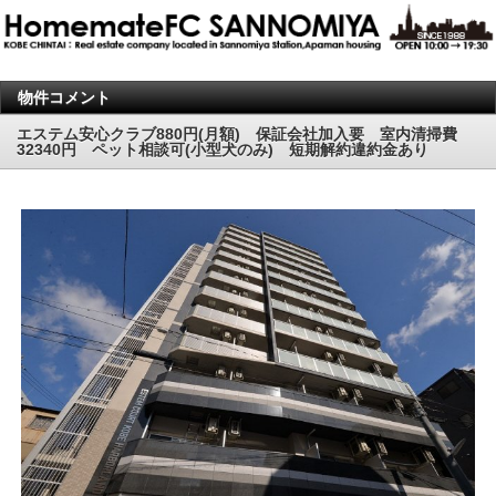
物件コメント
エステム安心クラブ880円(月額) 保証会社加入要 室内清掃費
32340円 ペット相談可(小型犬のみ) 短期解約違約金あり