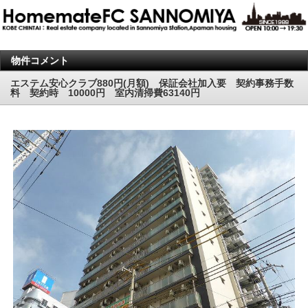
物件コメント
エステム安心クラブ880円(月額) 保証会社加入要 契約事務手数
料 契約時 10000円 室内清掃費63140円