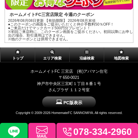
ホームメイトFC三宮店限定 今週のクーポン
2026年08月08日更新 【有効期限】 2026年08月末頃
●このクーポンの画面をご提示いただくと仲介手数料50％OFF！
●ご来店だけでマックカード500円分プレゼント！
※初回ご来店時に、このクーポン画面をご提示ください。初回以降にお申し
出の場合、割引適用はできません。
※他のクーポンとは併用できません。
トップ
エリア検索
沿線検索
地図検索
ホームメイトFC 三宮店 (有)アパマン住宅
〒650-0021
神戸市中央区三宮町１丁目８番１号
さんプラザ １１２号室
PC版表示
Copyright ©
2009-2026 HomemateFC SANNOMIYA. All rights reserved.
078-334-2960