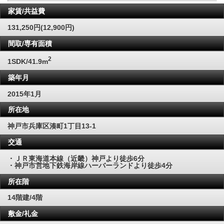
家賃/共益費
131,250円(12,900円)
間取/専有面積
2
1SDK/41.9m
築年月
2015年1月
所在地
神戸市兵庫区湊町1丁目13-1
交通
・ＪＲ東海道本線（近畿）神戸より徒歩6分
・神戸市営地下鉄海岸線ハーバーランドより徒歩4分
所在階
14階建/4階
敷金/礼金