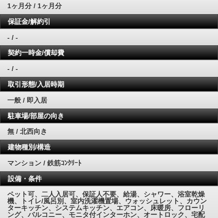
1ヶ月分 / 1ヶ月分
保証金/解約引
- / -
契約一時金/償却費
- / -
取引形態/入居時期
一般 / 即入居
駐車場/部屋の向き
無 / 北西向き
建物種別/構造
マンション / 鉄筋ｺﾝｸﾘｰﾄ
設備・条件
ペット可、二人入居可、保証人不要、給湯、シャワー、浴室乾燥
機、トイレ/風呂別、室内洗濯機置場、ウォッシュレット、カウン
ターキッチン、システムキッチン、エアコン、床暖房、フローリ
ング、バルコニー、モニタ付インターホン、オートロック、宅配