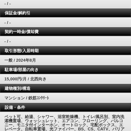
- / -
保証金/解約引
- / -
契約一時金/償却費
- / -
取引形態/入居時期
一般 / 2024年8月
駐車場/部屋の向き
15,000円/月 / 北西向き
建物種別/構造
マンション / 鉄筋ｺﾝｸﾘｰﾄ
設備・条件
ペット可、給湯、シャワー、浴室乾燥機、トイレ/風呂別、室内洗
濯機置場、ウォッシュレット、エアコン、フローリング、バルコ
ニー、モニタ付インターホン、オートロック、宅配ボックス、エ
レベータ、自転車置場、光ファイバー、BS、CS、CATV、バリア