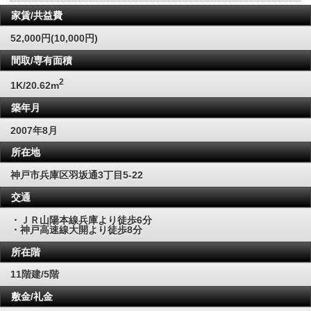
家賃/共益費
52,000円(10,000円)
間取/専有面積
2
1K/20.62m
築年月
2007年8月
所在地
神戸市兵庫区羽坂通3丁目5-22
交通
・ＪＲ山陽本線兵庫より徒歩6分
・神戸高速線大開より徒歩8分
所在階
11階建/5階
敷金/礼金