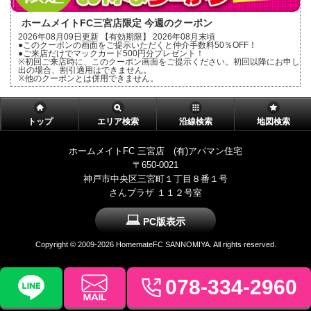
ホームメイトFC三宮店限定 今週のクーポン
2026年08月09日更新 【有効期限】 2026年08月末頃
●このクーポンの画面をご提示いただくと仲介手数料50％OFF！
●ご来店だけでマックカード500円分プレゼント！
※初回ご来店時に、このクーポン画面をご提示ください。初回以降にお申し
出の場合、割引適用はできません。
※他のクーポンとは併用できません。
トップ
エリア検索
沿線検索
地図検索
ホームメイトFC 三宮店 (有)アパマン住宅
〒650-0021
神戸市中央区三宮町１丁目８番１号
さんプラザ １１２号室
PC版表示
Copyright ©
2009-2026 HomemateFC SANNOMIYA. All rights reserved.
078-334-2960