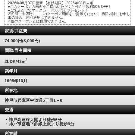
2026年08月07日更新 【有効期限】 2026年08月末頃
●このクーポンの画面をご提示いただくと仲介手数料50％OFF！
●ご来店だけでマックカード500円分プレゼント！
※初回ご来店時に、このクーポン画面をご提示ください。初回以降にお申し
出の場合、割引適用はできません。
※他のクーポンとは併用できません。
家賃/共益費
74,000円(8,000円)
間取/専有面積
2
2LDK/43m
築年月
1998年10月
所在地
神戸市兵庫区中道通5丁目1－6
交通
・神戸高速線大開より徒歩6分
・神戸市営地下鉄線上沢より徒歩9分
所在階