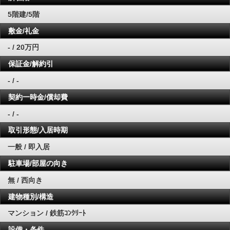
5階建/5階
敷金/礼金
- / 20万円
保証金/解約引
- / -
契約一時金/償却費
- / -
取引形態/入居時期
一般 / 即入居
駐車場/部屋の向き
無 / 西向き
建物種別/構造
マンション / 鉄筋ｺﾝｸﾘｰﾄ
設備・条件