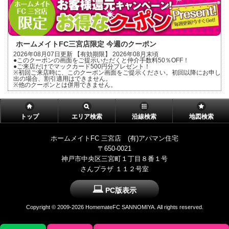
ホームメイトFC三宮店限定 今週のクーポン
2026年08月07日更新 【有効期限】 2026年08月末頃
●このクーポンの画面をご提示いただくと仲介手数料50％OFF！
●ご来店だけでマックカード500円分プレゼント！
※初回ご来店時に、このクーポン画面をご提示ください。初回以降にお申し
出の場合、割引適用はできません。
※他のクーポンとは併用できません。
トップ
エリア検索
沿線検索
地図検索
ホームメイトFC 三宮店 (有)アパマン住宅
〒650-0021
神戸市中央区三宮町１丁目８番１号
さんプラザ １１２号室
PC版表示
Copyright ©
2009-2026 HomemateFC SANNOMIYA. All rights reserved.