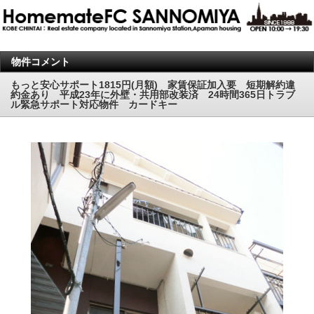
物件コメント
もっと安心サポート1815円(月額) 家賃保証加入要 短期解約違
約金あり 平成23年に外壁・共用部改装済 24時間365日トラブ
ル緊急サポート対応物件 カードキー