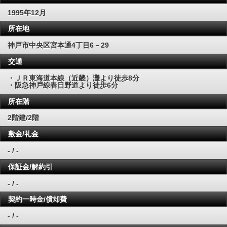
1995年12月
所在地
神戸市中央区宮本通4丁目6－29
交通
・ＪＲ東海道本線（近畿）灘より徒歩8分
・阪急神戸線春日野道より徒歩6分
所在階
2階建/2階
敷金/礼金
- / -
保証金/解約引
- / -
契約一時金/償却費
- / -