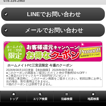
078-334-2960
LINEでお問い合わせ
メールでお問い合わせ
ホームメイトFC三宮店限定 今週のクーポン
2026年08月10日更新 【有効期限】 2026年08月末頃
●このクーポンの画面をご提示いただくと仲介手数料50％OFF！
●ご来店だけでマックカード500円分プレゼント！
※初回ご来店時に、このクーポン画面をご提示ください。初回以降にお申し
出の場合、割引適用はできません。
※他のクーポンとは併用できません。
トップ
エリア検索
沿線検索
地図検索