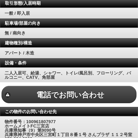
取引形態/入居時期
一般 / 即入居
駐車場/部屋の向き
無 / 南向き
建物種別/構造
アパート / 木造
設備・条件
二人入居可、給湯、シャワー、トイレ/風呂別、フローリング、バ
ルコニー、CATV、角部屋
電話でお問い合わせ
この物件のお問い合わせ先
物件番号：100961807977
ホームメイトFC三宮店
兵庫県知事（9）第9090号
兵庫県神戸市中央区三宮町１丁目８番１号 さんプラザ １１２号室