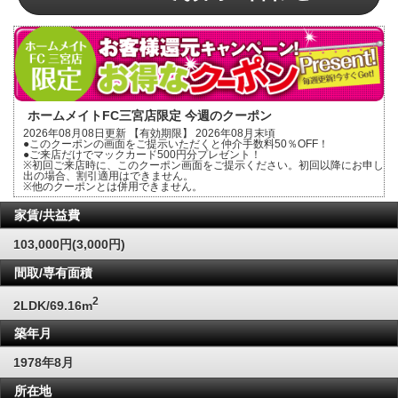
ホームメイトFC三宮店限定 今週のクーポン
2026年08月08日更新 【有効期限】 2026年08月末頃
●このクーポンの画面をご提示いただくと仲介手数料50％OFF！
●ご来店だけでマックカード500円分プレゼント！
※初回ご来店時に、このクーポン画面をご提示ください。初回以降にお申し
出の場合、割引適用はできません。
※他のクーポンとは併用できません。
家賃/共益費
103,000円(3,000円)
間取/専有面積
2
2LDK/69.16m
築年月
1978年8月
所在地