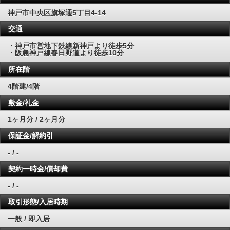
神戸市中央区旗塚通5丁目4-14
交通
・神戸市営地下鉄線新神戸より徒歩5分
・阪急神戸線春日野道より徒歩10分
所在階
4階建/4階
敷金/礼金
1ヶ月分 / 2ヶ月分
保証金/解約引
- / -
契約一時金/償却費
- / -
取引形態/入居時期
一般 / 即入居