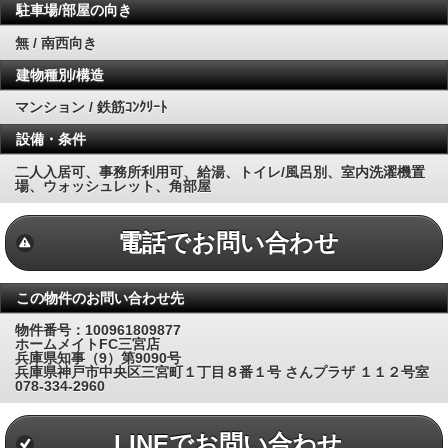
駐車場/部屋の向き
無 / 南西向き
建物種別/構造
マンション / 鉄筋ｺﾝｸﾘｰﾄ
設備・条件
二人入居可、事務所利用可、給湯、トイレ/風呂別、室内洗濯機置
場、ウォッシュレット、角部屋
電話でお問い合わせ
この物件のお問い合わせ先
物件番号：100961809877
ホームメイトFC三宮店
兵庫県知事（9）第9090号
兵庫県神戸市中央区三宮町１丁目８番１号 さんプラザ １１２号室
078-334-2960
LINEでお問い合わせ