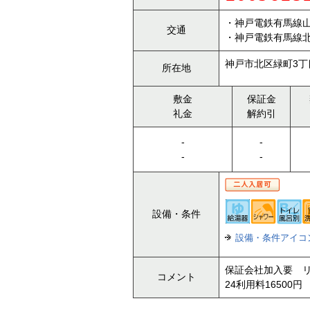
・神戸電鉄有馬線山
交通
・神戸電鉄有馬線北
神戸市北区緑町3丁目
所在地
敷金
保証金
礼金
解約引
-
-
-
-
設備・条件
設備・条件アイコ
保証会社加入要 リ
コメント
24利用料16500円