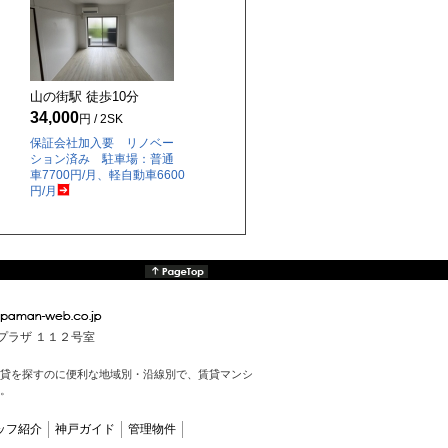
山の街駅 徒歩
10
分
34,000
円 / 2SK
保証会社加入要 リノベー
ション済み 駐車場：普通
車7700円/月、軽自動車6600
円/月
んプラザ １１２号室
貸を探すのに便利な地域別・沿線別で、賃貸マンシ
。
ッフ紹介
神戸ガイド
管理物件