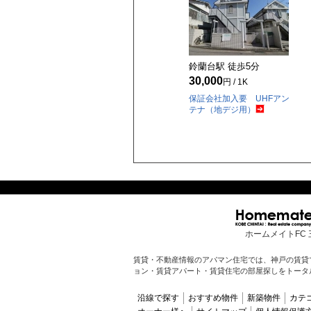
鈴蘭台駅 徒歩
5
分
30,000
円 / 1K
保証会社加入要 UHFアン
テナ（地デジ用）
ホームメイトFC 
賃貸・不動産情報のアパマン住宅では、神戸の賃貸
ョン・賃貸アパート・賃貸住宅の部屋探しをトータ
沿線で探す
おすすめ物件
新築物件
カテ