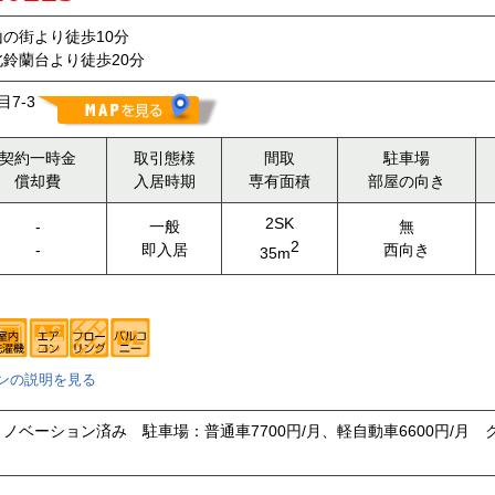
の街より徒歩10分
鈴蘭台より徒歩20分
7-3
契約一時金
取引態様
間取
駐車場
償却費
入居時期
専有面積
部屋の向き
2SK
-
一般
無
2
-
即入居
西向き
35m
ンの説明を見る
ノベーション済み 駐車場：普通車7700円/月、軽自動車6600円/月 