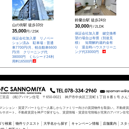
鈴蘭台駅 徒歩
24
分
山の街駅 徒歩
10
分
30,000
円 / 2LDK
35,000
円 / 2SK
保証会社加入要 鍵交換希
望の場合は有償（別途見
保証会社加入要 リノベー
積） 短期解約違約金有
ション済み 駐車場：普通
り 退去時ハウスクリーニ
車7700円/月、軽自動車6600
ング代33000円
円/月 クリーニング代
38000円 くらシード24利
用料16500円
三宮店 (有)アパマン住宅 〒650-0021 神戸市中央区三宮町１丁目８番１号 さ
マンション・賃貸アパートなど一人暮しからファミリー向けの賃貸物件を取扱い。不動産賃
ルサポート。不動産賃貸を神戸で探すなら、賃貸情報・賃貸住宅情報が充実のアパマン住宅
ゴリ検索
物件リクエスト
大学名から探す
キャンペーン情報
店舗案内
スタ